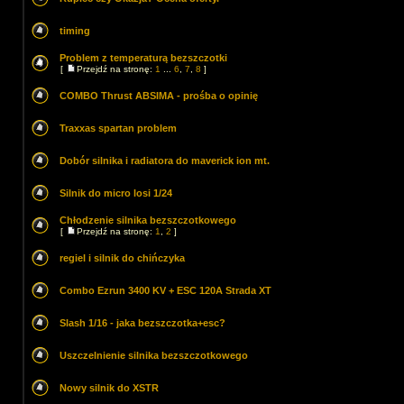
timing
Problem z temperaturą bezszczotki
[
Przejdź na stronę:
1
...
6
,
7
,
8
]
COMBO Thrust ABSIMA - prośba o opinię
Traxxas spartan problem
Dobór silnika i radiatora do maverick ion mt.
Silnik do micro losi 1/24
Chłodzenie silnika bezszczotkowego
[
Przejdź na stronę:
1
,
2
]
regiel i silnik do chińczyka
Combo Ezrun 3400 KV + ESC 120A Strada XT
Slash 1/16 - jaka bezszczotka+esc?
Uszczelnienie silnika bezszczotkowego
Nowy silnik do XSTR