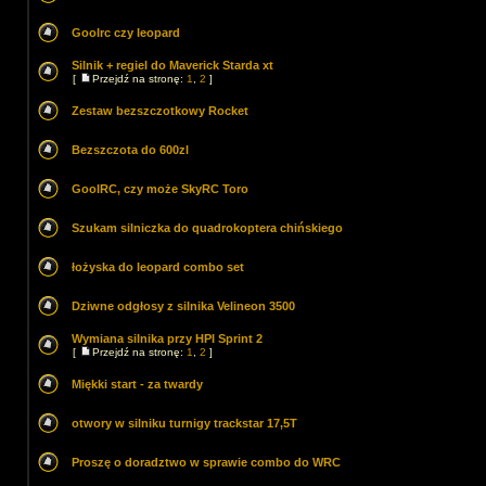
Goolrc czy leopard
Silnik + regiel do Maverick Starda xt
[
Przejdź na stronę:
1
,
2
]
Zestaw bezszczotkowy Rocket
Bezszczota do 600zl
GoolRC, czy może SkyRC Toro
Szukam silniczka do quadrokoptera chińskiego
łożyska do leopard combo set
Dziwne odgłosy z silnika Velineon 3500
Wymiana silnika przy HPI Sprint 2
[
Przejdź na stronę:
1
,
2
]
Miękki start - za twardy
otwory w silniku turnigy trackstar 17,5T
Proszę o doradztwo w sprawie combo do WRC