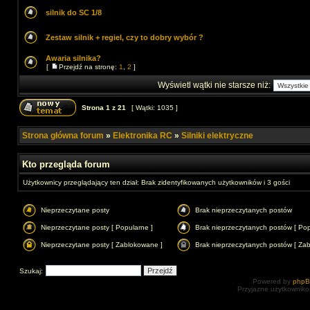
silnik do SC 1/8
Zestaw silnik + regiel, czy to dobry wybór ?
Awaria silnika?
[
Przejdź na stronę:
1
,
2
]
Wyświetl wątki nie starsze niż:
Strona
1
z
21
[ Wątki: 1035 ]
Strona główna forum
»
Elektronika RC
»
Silniki elektryczne
Kto przegląda forum
Użytkownicy przeglądający ten dział: Brak zidentyfikowanych użytkowników i 3 gości
Nieprzeczytane posty
Brak nieprzeczytanych postów
Nieprzeczytane posty [ Popularne ]
Brak nieprzeczytanych postów [ Pop
Nieprzeczytane posty [ Zablokowane ]
Brak nieprzeczytanych postów [ Za
Szukaj:
Powered by
php
Przyjazne użytkowniko