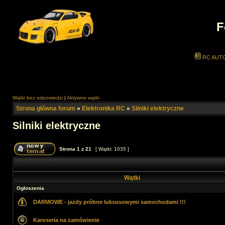
F
RC AUT
Wątki bez odpowiedzi
|
Aktywne wątki
Strona główna forum
»
Elektronika RC
»
Silniki elektryczne
Silniki elektryczne
Strona
1
z
21
[ Wątki: 1035 ]
Wątki
Ogłoszenia
DARMOWE - jazdy próbne luksusowymi samochodami !!!
Karoseria na zamówienie