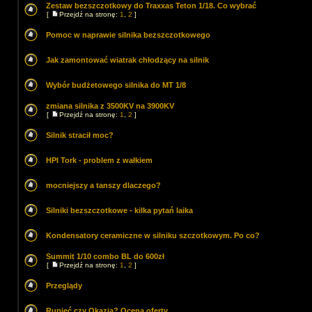
Zestaw bezszczotkowy do Traxxas Teton 1/18. Co wybrać
[
Przejdź na stronę:
1
,
2
]
Pomoc w naprawie silnika bezszczotkowego
Jak zamontować wiatrak chłodzący na silnik
Wybór budżetowego silnika do MT 1/8
zmiana silnika z 3500KV na 3900KV
[
Przejdź na stronę:
1
,
2
]
Silnik stracił moc?
HPI Tork - problem z wałkiem
mocniejszy a tanszy dlaczego?
Silniki bezszczotkowe - kilka pytań laika
Kondensatory ceramiczne w silniku szczotkowym. Po co?
Summit 1/10 combo BL do 600zł
[
Przejdź na stronę:
1
,
2
]
Przeglądy
Rupieć czy Okazja? Ocena oferty.