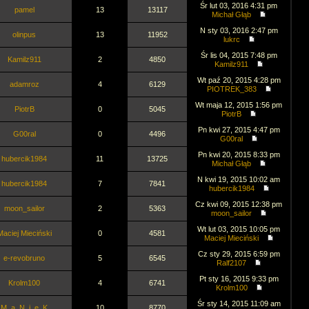
Śr lut 03, 2016 4:31 pm
pamel
13
13117
Michał Głąb
N sty 03, 2016 2:47 pm
olinpus
13
11952
lukrc
Śr lis 04, 2015 7:48 pm
Kamilz911
2
4850
Kamilz911
Wt paź 20, 2015 4:28 pm
adamroz
4
6129
PIOTREK_383
Wt maja 12, 2015 1:56 pm
PiotrB
0
5045
PiotrB
Pn kwi 27, 2015 4:47 pm
G00ral
0
4496
G00ral
Pn kwi 20, 2015 8:33 pm
hubercik1984
11
13725
Michał Głąb
N kwi 19, 2015 10:02 am
hubercik1984
7
7841
hubercik1984
Cz kwi 09, 2015 12:38 pm
moon_sailor
2
5363
moon_sailor
Wt lut 03, 2015 10:05 pm
Maciej Mieciński
0
4581
Maciej Mieciński
Cz sty 29, 2015 6:59 pm
e-revobruno
5
6545
Ralf2107
Pt sty 16, 2015 9:33 pm
Krolm100
4
6741
Krolm100
Śr sty 14, 2015 11:09 am
M_a_N_i_e_K
10
8770