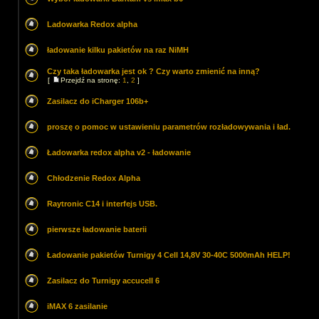
Ladowarka Redox alpha
ładowanie kilku pakietów na raz NiMH
Czy taka ładowarka jest ok ? Czy warto zmienić na inną?
[
Przejdź na stronę:
1
,
2
]
Zasilacz do iCharger 106b+
proszę o pomoc w ustawieniu parametrów rozładowywania i ład.
Ładowarka redox alpha v2 - ładowanie
Chłodzenie Redox Alpha
Raytronic C14 i interfejs USB.
pierwsze ładowanie baterii
Ładowanie pakietów Turnigy 4 Cell 14,8V 30-40C 5000mAh HELP!
Zasilacz do Turnigy accucell 6
iMAX 6 zasilanie