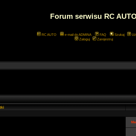
Forum serwisu RC AUT
RC AUTO
e-mail do ADMINA
FAQ
Szukaj
Uż
Zaloguj
Zarejestruj
tki
Ma