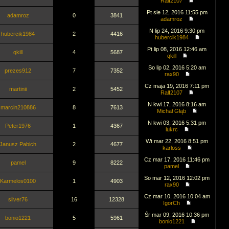
Ralf2107
Pt sie 12, 2016 11:55 pm
adamroz
0
3841
adamroz
N lip 24, 2016 9:30 pm
hubercik1984
2
4416
hubercik1984
Pt lip 08, 2016 12:46 am
qkill
4
5687
qkill
So lip 02, 2016 5:20 am
prezes912
7
7352
rax90
Cz maja 19, 2016 7:11 pm
martinii
2
5452
Ralf2107
N kwi 17, 2016 8:16 am
marcin210886
8
7613
Michał Głąb
N kwi 03, 2016 5:31 pm
Peter1976
1
4367
lukrc
Wt mar 22, 2016 8:51 pm
Janusz Pabich
2
4677
karloss
Cz mar 17, 2016 11:46 pm
pamel
9
8222
pamel
So mar 12, 2016 12:02 pm
Karmelos0100
1
4903
rax90
Cz mar 10, 2016 10:04 am
silver76
16
12328
IgorCh
Śr mar 09, 2016 10:36 pm
bonio1221
5
5961
bonio1221