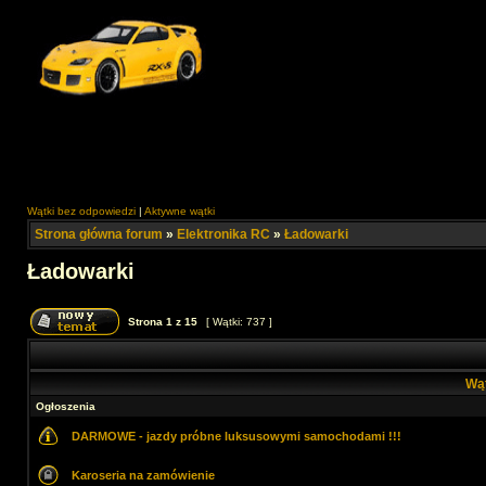
Wątki bez odpowiedzi
|
Aktywne wątki
Strona główna forum
»
Elektronika RC
»
Ładowarki
Ładowarki
Strona
1
z
15
[ Wątki: 737 ]
Wą
Ogłoszenia
DARMOWE - jazdy próbne luksusowymi samochodami !!!
Karoseria na zamówienie