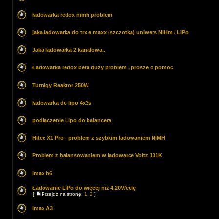
ładowarka redox nimh problem
jaka ładowarka do trx e maxx (szczotka) uniwers NiHm / LiPo
Jaka ladowarka 2 kanalowa..
Ładowarka redox beta duży problem , prosze o pomoc
Turnigy Reaktor 250W
ładowarka do lipo 4x3s
podłączenie Lipo do balancera
Hitec X1 Pro - problem z szybkim ładowaniem NiMH
Problem z balansowaniem w ladowarce Voltz 101K
Imax b6
Ładowanie LiPo do więcej niż 4,20V/celę
[
Przejdź na stronę:
1
,
2
]
Imax A3