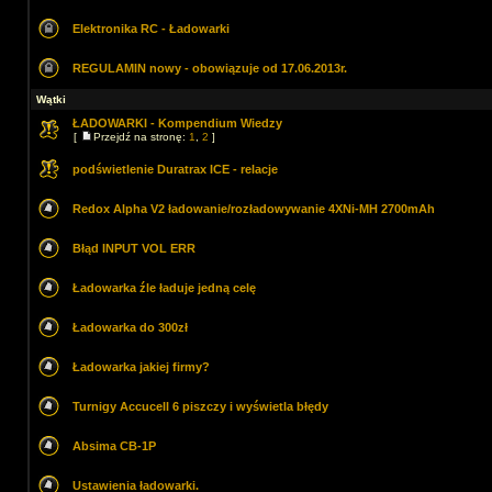
Elektronika RC - Ładowarki
REGULAMIN nowy - obowiązuje od 17.06.2013r.
Wątki
ŁADOWARKI - Kompendium Wiedzy
[
Przejdź na stronę:
1
,
2
]
podświetlenie Duratrax ICE - relacje
Redox Alpha V2 ładowanie/rozładowywanie 4XNi-MH 2700mAh
Błąd INPUT VOL ERR
Ładowarka źle ładuje jedną celę
Ładowarka do 300zł
Ładowarka jakiej firmy?
Turnigy Accucell 6 piszczy i wyświetla błędy
Absima CB-1P
Ustawienia ładowarki.