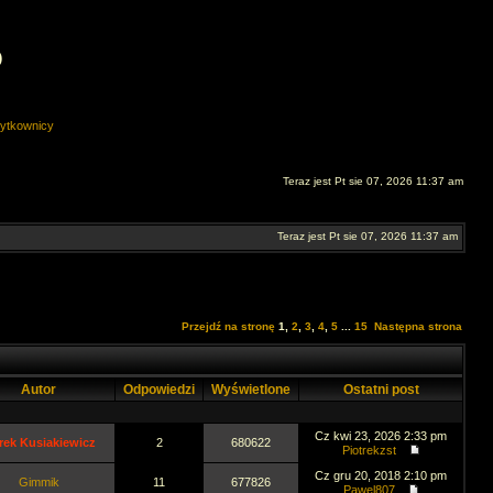
O
ytkownicy
Teraz jest Pt sie 07, 2026 11:37 am
Teraz jest Pt sie 07, 2026 11:37 am
Przejdź na stronę
1
,
2
,
3
,
4
,
5
...
15
Następna strona
Autor
Odpowiedzi
Wyświetlone
Ostatni post
Cz kwi 23, 2026 2:33 pm
rek Kusiakiewicz
2
680622
Piotrekzst
Cz gru 20, 2018 2:10 pm
Gimmik
11
677826
Pawel807