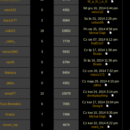
M_a_N_i_e_K
Wt gru 16, 2014 6:44 pm
wino132
0
4391
wino132
So lis 01, 2014 2:26 pm
kaczor77
2
6064
sebas86
Pn sie 25, 2014 8:58 pm
colin23
18
15852
Michał Głąb
Cz sie 07, 2014 9:12 am
_ciaho_
5
7779
Ralf2107
Cz lip 17, 2014 1:38 am
heros1983
3
5942
Brada
Śr lip 16, 2014 11:36 pm
rax90
5
6794
Brada
Cz cze 26, 2014 7:32 pm
Alakaza
8
8454
mistrz173
Cz maja 29, 2014 4:10 pm
plitea
0
4301
plitea
Cz kwi 24, 2014 3:14 pm
tomal77
10
10079
devilsplaything
Cz kwi 17, 2014 10:04 pm
Tuco Benedico
6
7055
Reely8
Cz kwi 10, 2014 9:35 pm
Kratos
7
7496
Michał Głąb
Cz kwi 10, 2014 8:22 pm
seven_mp
1
4674
marti_ns