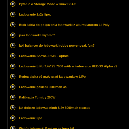
Pytanie o Storage Mode w Imax B6AC
Ładowanie 2x2s lipo.
Brak kabla do połączenia ładowarki z akumulatorem Li-Poly
jaka ładowarke wybrac?
jaki balancer do ładowarki robbe power peak fun?
Ładowarka SKYRC RS16 - opinie
Ładowanie LiPo 7.4V 2S 7000 mAh w ładowarce REDOX Alpha v2
Redox alpha v2 mały prąd ładowania w LiPo
Ladowanie pakietu 5000mah 4s
Kalibracja Turnigy 200W
jak dobrze ladowac nimh 8,4v 3000mah traxxas
Ładowanie lipo
Wybór ładowarki Bantam vs imax b6