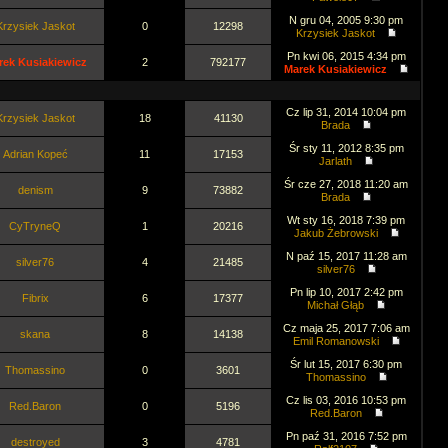
N gru 04, 2005 9:30 pm
Krzysiek Jaskot
0
12298
Krzysiek Jaskot
Pn kwi 06, 2015 4:34 pm
rek Kusiakiewicz
2
792177
Marek Kusiakiewicz
Cz lip 31, 2014 10:04 pm
Krzysiek Jaskot
18
41130
Brada
Śr sty 11, 2012 8:35 pm
Adrian Kopeć
11
17153
Jarlath
Śr cze 27, 2018 11:20 am
denism
9
73882
Brada
Wt sty 16, 2018 7:39 pm
CyTryneQ
1
20216
Jakub Żebrowski
N paź 15, 2017 11:28 am
silver76
4
21485
silver76
Pn lip 10, 2017 2:42 pm
Fibrix
6
17377
Michał Głąb
Cz maja 25, 2017 7:06 am
skana
8
14138
Emil Romanowski
Śr lut 15, 2017 6:30 pm
Thomassino
0
3601
Thomassino
Cz lis 03, 2016 10:53 pm
Red.Baron
0
5196
Red.Baron
Pn paź 31, 2016 7:52 pm
destroyed
3
4781