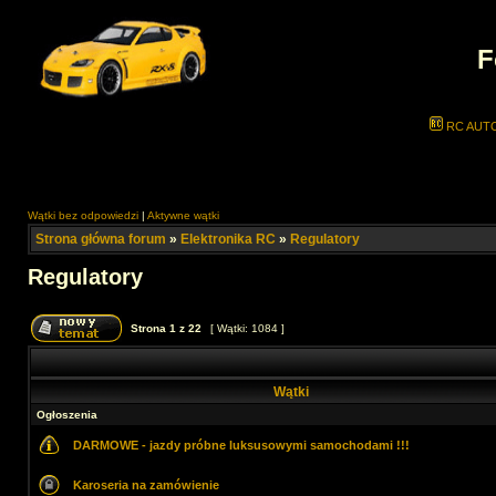
F
RC AUT
Wątki bez odpowiedzi
|
Aktywne wątki
Strona główna forum
»
Elektronika RC
»
Regulatory
Regulatory
Strona
1
z
22
[ Wątki: 1084 ]
Wątki
Ogłoszenia
DARMOWE - jazdy próbne luksusowymi samochodami !!!
Karoseria na zamówienie