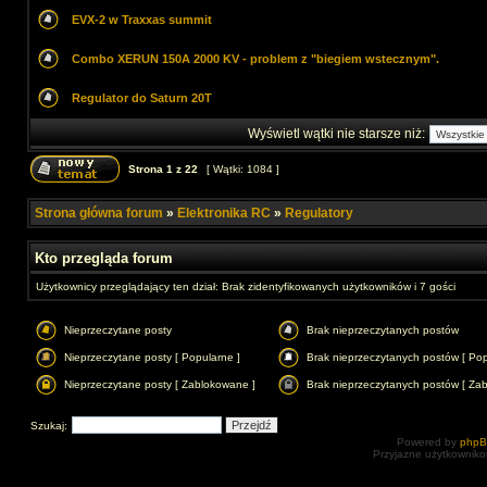
EVX-2 w Traxxas summit
Combo XERUN 150A 2000 KV - problem z "biegiem wstecznym".
Regulator do Saturn 20T
Wyświetl wątki nie starsze niż:
Strona
1
z
22
[ Wątki: 1084 ]
Strona główna forum
»
Elektronika RC
»
Regulatory
Kto przegląda forum
Użytkownicy przeglądający ten dział: Brak zidentyfikowanych użytkowników i 7 gości
Nieprzeczytane posty
Brak nieprzeczytanych postów
Nieprzeczytane posty [ Popularne ]
Brak nieprzeczytanych postów [ Pop
Nieprzeczytane posty [ Zablokowane ]
Brak nieprzeczytanych postów [ Za
Szukaj:
Powered by
php
Przyjazne użytkowniko