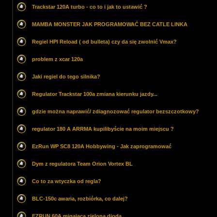
Trackstar 120A turbo - co to i jak to ustawić ?
MAMBA MONSTER JAK PROGRAMOWAĆ BEZ CATLE LINKA
Regiel HPI Reload ( od bulleta) czy da się zwolnić Vmax?
problem z xcar 120a
Jaki regiel do tego silnika?
Regulator Trackstar 100a zmiana kierunku jazdy...
gdzie można naprawić/ zdiagnozować regulator bezszczotkowy?
regulator 180 A ARRMA kupilibyście na moim miejscu ?
EzRun WP SC8 120A Hobbywing - Jak zaprogramować
Dym z regulatora Team Orion Vortex BL
Co to za wtyczka od regla?
BLC-150c awaria, rozbiórka, co dalej?
EZRUN 60A migająca zielona dioda