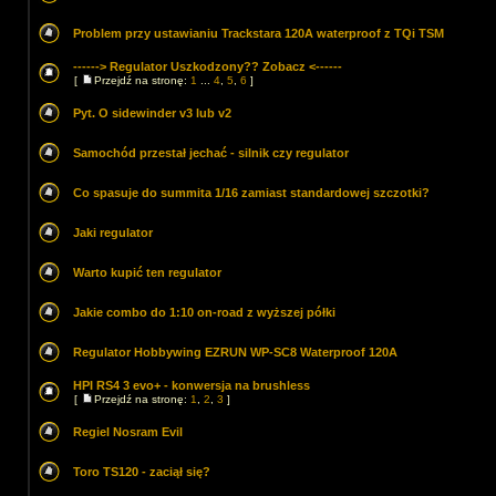
Problem przy ustawianiu Trackstara 120A waterproof z TQi TSM
------> Regulator Uszkodzony?? Zobacz <------
[
Przejdź na stronę:
1
...
4
,
5
,
6
]
Pyt. O sidewinder v3 lub v2
Samochód przestał jechać - silnik czy regulator
Co spasuje do summita 1/16 zamiast standardowej szczotki?
Jaki regulator
Warto kupić ten regulator
Jakie combo do 1:10 on-road z wyższej półki
Regulator Hobbywing EZRUN WP-SC8 Waterproof 120A
HPI RS4 3 evo+ - konwersja na brushless
[
Przejdź na stronę:
1
,
2
,
3
]
Regiel Nosram Evil
Toro TS120 - zaciął się?