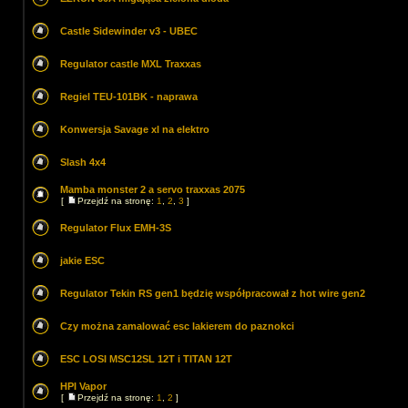
Castle Sidewinder v3 - UBEC
Regulator castle MXL Traxxas
Regiel TEU-101BK - naprawa
Konwersja Savage xl na elektro
Slash 4x4
Mamba monster 2 a servo traxxas 2075
[
Przejdź na stronę:
1
,
2
,
3
]
Regulator Flux EMH-3S
jakie ESC
Regulator Tekin RS gen1 będzię współpracował z hot wire gen2
Czy można zamalować esc lakierem do paznokci
ESC LOSI MSC12SL 12T i TITAN 12T
HPI Vapor
[
Przejdź na stronę:
1
,
2
]