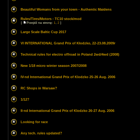
Beautiful Womans from your town - Authentic Maidens
Rules/Tires/Motors - TC10 stock/mod
[
Przejdź na stronę:
1
,
2
]
Large Scale Baltic Cup 2017
VI INTERNATIONAL Grand Prix of Kłodzko, 22-23.08.2009r
Technical rules for electro offroad in Poland 2wd/4wd (2008)
New 1/18 micro winter season 2007/2008
IV-nd International Grand Prix of Klodzko 25-26 Aug. 2006
RC Shops in Warsaw?
1/12?
II-nd International Grand Prix of Klodzko 26-27 Aug. 2006
Looking for race
Any tech. rules updated?