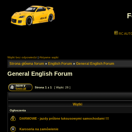
F
RC AUT
Wątki bez odpowiedzi
|
Aktywne wątki
Strona główna forum
»
English Forum
»
General English Forum
General English Forum
Strona
1
z
1
[ Wątki: 26 ]
Wątki
Ogłoszenia
DARMOWE - jazdy próbne luksusowymi samochodami !!!
Karoseria na zamówienie