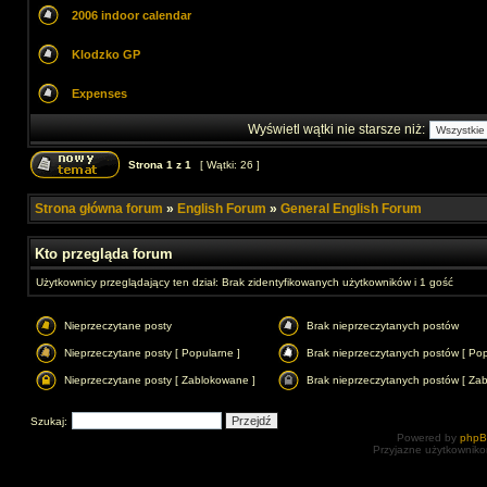
2006 indoor calendar
Klodzko GP
Expenses
Wyświetl wątki nie starsze niż:
Strona
1
z
1
[ Wątki: 26 ]
Strona główna forum
»
English Forum
»
General English Forum
Kto przegląda forum
Użytkownicy przeglądający ten dział: Brak zidentyfikowanych użytkowników i 1 gość
Nieprzeczytane posty
Brak nieprzeczytanych postów
Nieprzeczytane posty [ Popularne ]
Brak nieprzeczytanych postów [ Pop
Nieprzeczytane posty [ Zablokowane ]
Brak nieprzeczytanych postów [ Za
Szukaj:
Powered by
php
Przyjazne użytkowniko