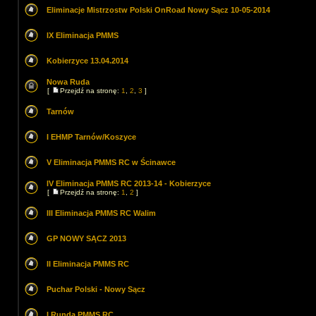
Eliminacje Mistrzostw Polski OnRoad Nowy Sącz 10-05-2014
IX Eliminacja PMMS
Kobierzyce 13.04.2014
Nowa Ruda
[
Przejdź na stronę:
1
,
2
,
3
]
Tarnów
I EHMP Tarnów/Koszyce
V Eliminacja PMMS RC w Ścinawce
IV Eliminacja PMMS RC 2013-14 - Kobierzyce
[
Przejdź na stronę:
1
,
2
]
III Eliminacja PMMS RC Walim
GP NOWY SĄCZ 2013
II Eliminacja PMMS RC
Puchar Polski - Nowy Sącz
I Runda PMMS RC