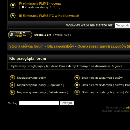
IV eliminacja PMMS - ocena
[
Przejdź na stronę:
1
,
2
,
3
]
III Eliminacja PMMS RC w Kobierzycach
Wyświetl wątki nie starsze niż:
Strona
1
z
9
[ Wątki: 404 ]
Strona główna forum
»
Dla zawodników
»
Ocena rozegranych zawodów (d
Kto przegląda forum
Użytkownicy przeglądający ten dział: Brak zidentyfikowanych użytkowników i 5 gości
Nieprzeczytane posty
Brak nieprzeczytanych postów
Nieprzeczytane posty [ Popularne ]
Brak nieprzeczytanych postów [ Pop
Nieprzeczytane posty [ Zablokowane ]
Brak nieprzeczytanych postów [ Za
Szukaj:
Powered by
php
Przyjazne użytkowniko