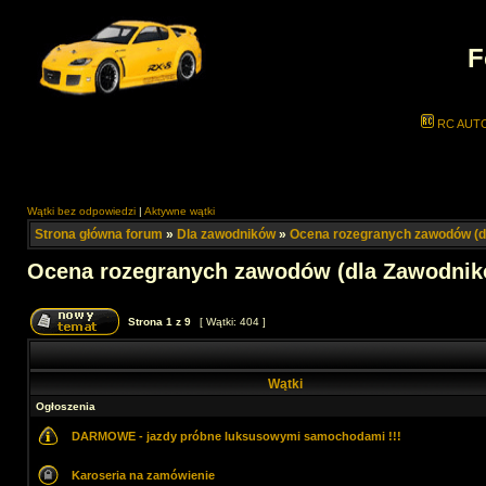
F
RC AUT
Wątki bez odpowiedzi
|
Aktywne wątki
Strona główna forum
»
Dla zawodników
»
Ocena rozegranych zawodów (d
Ocena rozegranych zawodów (dla Zawodnik
Strona
1
z
9
[ Wątki: 404 ]
Wątki
Ogłoszenia
DARMOWE - jazdy próbne luksusowymi samochodami !!!
Karoseria na zamówienie