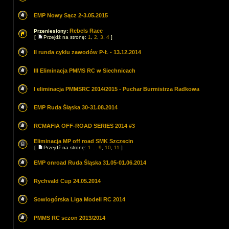
EMP Nowy Sącz 2-3.05.2015
Rebels Race
Przeniesiony:
[
Przejdź na stronę:
1
,
2
,
3
,
4
]
II runda cyklu zawodów P-Ł - 13.12.2014
III Eliminacja PMMS RC w Siechnicach
I eliminacja PMMSRC 2014/2015 - Puchar Burmistrza Radkowa
EMP Ruda Śląska 30-31.08.2014
RCMAFIA OFF-ROAD SERIES 2014 #3
Eliminacja MP off road SMK Szczecin
[
Przejdź na stronę:
1
...
9
,
10
,
11
]
EMP onroad Ruda Śląska 31.05-01.06.2014
Rychvald Cup 24.05.2014
Sowiogórska Liga Modeli RC 2014
PMMS RC sezon 2013/2014