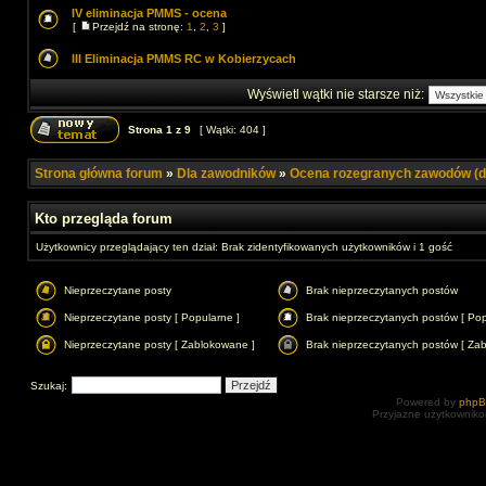
IV eliminacja PMMS - ocena
[
Przejdź na stronę:
1
,
2
,
3
]
III Eliminacja PMMS RC w Kobierzycach
Wyświetl wątki nie starsze niż:
Strona
1
z
9
[ Wątki: 404 ]
Strona główna forum
»
Dla zawodników
»
Ocena rozegranych zawodów (d
Kto przegląda forum
Użytkownicy przeglądający ten dział: Brak zidentyfikowanych użytkowników i 1 gość
Nieprzeczytane posty
Brak nieprzeczytanych postów
Nieprzeczytane posty [ Popularne ]
Brak nieprzeczytanych postów [ Pop
Nieprzeczytane posty [ Zablokowane ]
Brak nieprzeczytanych postów [ Za
Szukaj:
Powered by
php
Przyjazne użytkowniko