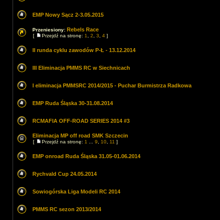
EMP Nowy Sącz 2-3.05.2015
Rebels Race
Przeniesiony:
[
Przejdź na stronę:
1
,
2
,
3
,
4
]
II runda cyklu zawodów P-Ł - 13.12.2014
III Eliminacja PMMS RC w Siechnicach
I eliminacja PMMSRC 2014/2015 - Puchar Burmistrza Radkowa
EMP Ruda Śląska 30-31.08.2014
RCMAFIA OFF-ROAD SERIES 2014 #3
Eliminacja MP off road SMK Szczecin
[
Przejdź na stronę:
1
...
9
,
10
,
11
]
EMP onroad Ruda Śląska 31.05-01.06.2014
Rychvald Cup 24.05.2014
Sowiogórska Liga Modeli RC 2014
PMMS RC sezon 2013/2014