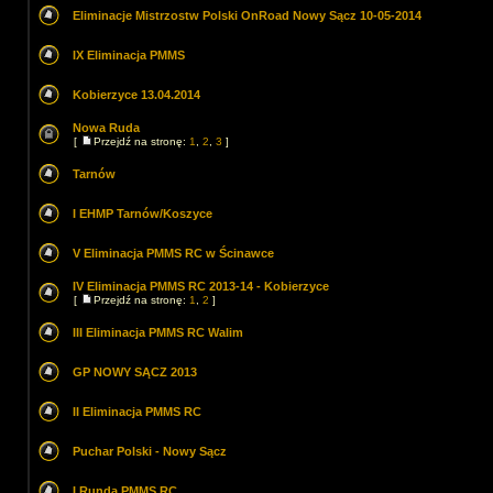
Eliminacje Mistrzostw Polski OnRoad Nowy Sącz 10-05-2014
IX Eliminacja PMMS
Kobierzyce 13.04.2014
Nowa Ruda
[
Przejdź na stronę:
1
,
2
,
3
]
Tarnów
I EHMP Tarnów/Koszyce
V Eliminacja PMMS RC w Ścinawce
IV Eliminacja PMMS RC 2013-14 - Kobierzyce
[
Przejdź na stronę:
1
,
2
]
III Eliminacja PMMS RC Walim
GP NOWY SĄCZ 2013
II Eliminacja PMMS RC
Puchar Polski - Nowy Sącz
I Runda PMMS RC