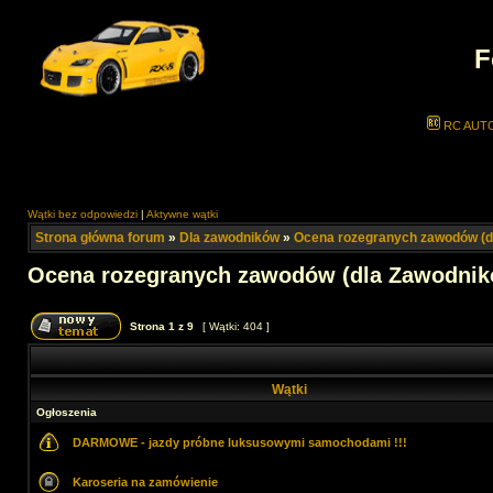
F
RC AUT
Wątki bez odpowiedzi
|
Aktywne wątki
Strona główna forum
»
Dla zawodników
»
Ocena rozegranych zawodów (d
Ocena rozegranych zawodów (dla Zawodnik
Strona
1
z
9
[ Wątki: 404 ]
Wątki
Ogłoszenia
DARMOWE - jazdy próbne luksusowymi samochodami !!!
Karoseria na zamówienie