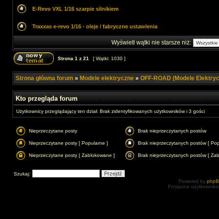
E-Revo VXL 1/16 szarpie silnikiem
Traxxas e-revo 1/16 - oleje / fabryczne ustawienia
Wyświetl wątki nie starsze niż:
Strona
1
z
21
[ Wątki: 1030 ]
Strona główna forum
»
Modele elektryczne
»
OFF-ROAD (Modele Elektryc
Kto przegląda forum
Użytkownicy przeglądający ten dział: Brak zidentyfikowanych użytkowników i 3 gości
Nieprzeczytane posty
Brak nieprzeczytanych postów
Nieprzeczytane posty [ Popularne ]
Brak nieprzeczytanych postów [ Pop
Nieprzeczytane posty [ Zablokowane ]
Brak nieprzeczytanych postów [ Za
Szukaj:
Powered by
php
Przyjazne użytkowniko