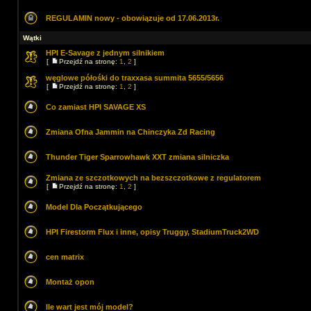
REGULAMIN nowy - obowiązuje od 17.06.2013r.
Wątki
HPI E-Savage z jednym silnikiem
[
Przejdź na stronę:
1
,
2
]
węglowe półośki do traxxasa summita 5655/5656
[
Przejdź na stronę:
1
,
2
]
Co zamiast HPI SAVAGE XS
Zmiana Ofna Jammin na Chinczyka Zd Racing
Thunder Tiger Sparrowhawk XXT zmiana silniczka
Zmiana ze szczotkowych na bezszczotkowe z regulatorem
[
Przejdź na stronę:
1
,
2
]
Model Dla Początkującego
HPI Firestorm Flux i inne, opisy Truggy, StadiumTruck2WD
cen matrix
Montaż opon
Ile wart jest mój model?