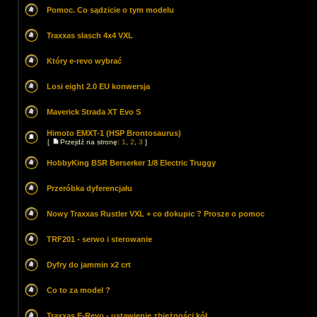
Pomoc. Co sądzicie o tym modelu
Traxxas slasch 4x4 VXL
Który e-revo wybrać
Losi eight 2.0 EU konwersja
Maverick Strada XT Evo S
Himoto EMXT-1 (HSP Brontosaurus)
[
Przejdź na stronę:
1
,
2
,
3
]
HobbyKing BSR Berserker 1/8 Electric Truggy
Przeróbka dyferencjału
Nowy Traxxas Rustler VXL + co dokupic ? Prosze o pomoc
TRF201 - serwo i sterowanie
Dyfry do jammin x2 crt
Co to za model ?
Traxxas E-Revo - ustawienie zbieżności kół