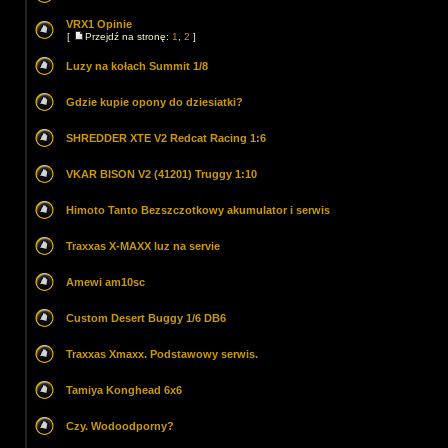
VRX1 Opinie
[
Przejdź na stronę:
1
,
2
]
Luzy na kołach Summit 1/8
Gdzie kupie opony do dziesiatki?
SHREDDER XTE V2 Redcat Racing 1:6
VKAR BISON V2 (41201) Truggy 1:10
Himoto Tanto Bezszczotkowy akumulator i serwis
Traxxas X-MAXX luz na servie
Amewi am10sc
Custom Desert Buggy 1/6 DB6
Traxxas Xmaxx. Podstawowy serwis.
Tamiya Konghead 6x6
Czy. Wodoodporny?