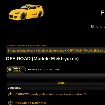
F
RC AUT
Wątki bez odpowiedzi
|
Aktywne wątki
Strona główna forum
»
Modele elektryczne
»
OFF-ROAD (Modele Elektryc
OFF-ROAD (Modele Elektryczne)
Strona
1
z
21
[ Wątki: 1030 ]
Wątki
Ogłoszenia
DARMOWE - jazdy próbne luksusowymi samochodami !!!
Karoseria na zamówienie