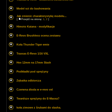
Model sct do bashowania
Jak zmienic charakterystykę modelu...
[
Przejdź na stronę:
1
,
2
]
Himoto Katana - modyfikacje
E-Revo Brushless ocena zestawu
Koła Thunder Tiger emte
Traxxas E-Revo 1/16 VXL
Hex 12mm na 17mm Slash
Podkładki pod sprężyny
Zębatka odbiorcza
Czerwna dioda w e-revo vxl
Twardsze sprężyny do E-Maxxa?
koła zimowe z śrubami do slasha.