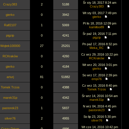
Śr sty 18, 2017 8:24 am
Crazy383
2
5188
Crazy383
Wt sty 03, 2017 7:49 pm
gierko
0
3942
gierko
Pt lis 18, 2016 12:09 pm
Ralf2107
1
5069
kamilloo89
Śr paź 19, 2016 7:11 pm
pigzip
0
4241
pigzip
Pn paź 17, 2016 8:32 pm
Wojtek100000
27
25201
Meka_RC
Cz wrz 29, 2016 10:22 pm
RCKraków
0
4260
RCKraków
Wt wrz 20, 2016 3:01 pm
gierko
0
4184
gierko
So wrz 17, 2016 2:39 pm
arturj
81
51882
empi76
Cz wrz 15, 2016 8:40 pm
Tomek Trzos
0
4388
Tomek Trzos
Śr wrz 14, 2016 10:54 am
marek31p
0
4342
marek31p
N wrz 04, 2016 4:45 pm
pastorek23
1
5837
pastorek23
So lip 23, 2016 5:30 pm
silver76
2
4955
silver76
Wt cze 14, 2016 10:42 pm
Crazy Driver
0
4896