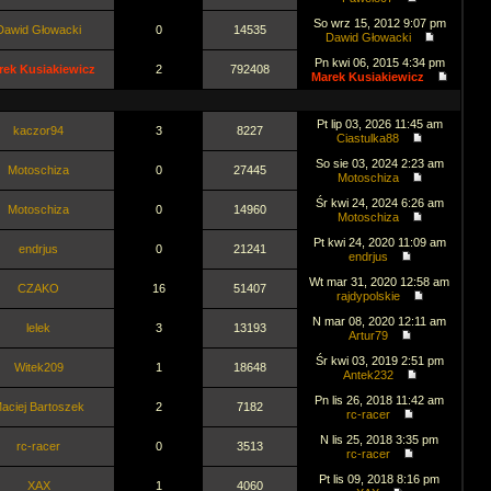
So wrz 15, 2012 9:07 pm
Dawid Głowacki
0
14535
Dawid Głowacki
Pn kwi 06, 2015 4:34 pm
rek Kusiakiewicz
2
792408
Marek Kusiakiewicz
Pt lip 03, 2026 11:45 am
kaczor94
3
8227
Ciastulka88
So sie 03, 2024 2:23 am
Motoschiza
0
27445
Motoschiza
Śr kwi 24, 2024 6:26 am
Motoschiza
0
14960
Motoschiza
Pt kwi 24, 2020 11:09 am
endrjus
0
21241
endrjus
Wt mar 31, 2020 12:58 am
CZAKO
16
51407
rajdypolskie
N mar 08, 2020 12:11 am
lelek
3
13193
Artur79
Śr kwi 03, 2019 2:51 pm
Witek209
1
18648
Antek232
Pn lis 26, 2018 11:42 am
aciej Bartoszek
2
7182
rc-racer
N lis 25, 2018 3:35 pm
rc-racer
0
3513
rc-racer
Pt lis 09, 2018 8:16 pm
XAX
1
4060