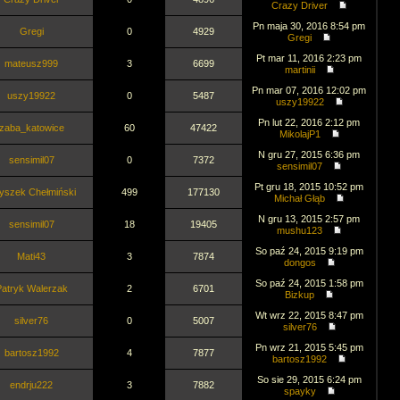
Crazy Driver
Pn maja 30, 2016 8:54 pm
Gregi
0
4929
Gregi
Pt mar 11, 2016 2:23 pm
mateusz999
3
6699
martinii
Pn mar 07, 2016 12:02 pm
uszy19922
0
5487
uszy19922
Pn lut 22, 2016 2:12 pm
zaba_katowice
60
47422
MikolajP1
N gru 27, 2015 6:36 pm
sensimil07
0
7372
sensimil07
Pt gru 18, 2015 10:52 pm
yszek Chełmiński
499
177130
Michał Głąb
N gru 13, 2015 2:57 pm
sensimil07
18
19405
mushu123
So paź 24, 2015 9:19 pm
Mati43
3
7874
dongos
So paź 24, 2015 1:58 pm
atryk Walerzak
2
6701
Bizkup
Wt wrz 22, 2015 8:47 pm
silver76
0
5007
silver76
Pn wrz 21, 2015 5:45 pm
bartosz1992
4
7877
bartosz1992
So sie 29, 2015 6:24 pm
endrju222
3
7882
spayky