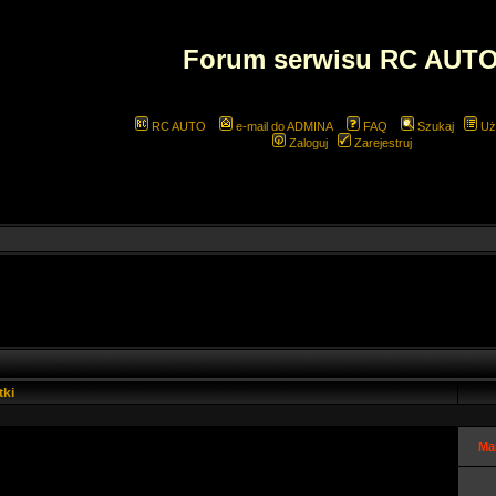
Forum serwisu RC AUT
RC AUTO
e-mail do ADMINA
FAQ
Szukaj
Uż
Zaloguj
Zarejestruj
tki
Ma