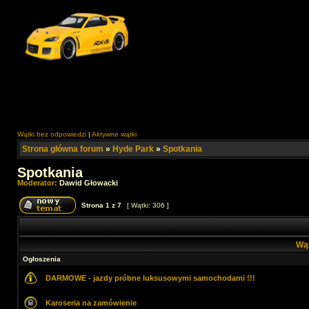
Wątki bez odpowiedzi
|
Aktywne wątki
Strona główna forum
»
Hyde Park
»
Spotkania
Spotkania
Moderator:
Dawid Głowacki
Strona
1
z
7
[ Wątki: 306 ]
Wą
Ogłoszenia
DARMOWE - jazdy próbne luksusowymi samochodami !!!
Karoseria na zamówienie