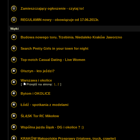
Zamieszczający ogłoszenie - czytaj to!
REGULAMIN nowy - obowiązuje od 17.06.2013r.
Wątki
Budowa nowego toru. Trzebinia. Niedaleko Kraków Jaworzno
Search Pretty Girls in your town for night
Top-notch Сasual Dating - Live Women
Olsztyn - kto jeździ?
Warszawa i okolice
[
Przejdź na stronę:
1
,
2
]
Bytom i OKOLICE
Łódź - spotkania z modelami
ŚLĄSK Tor RC Mikołow
Wspólna jazda śląsk - DG i okolice ? :)
KRAKÓW Małopolskie Przeprawy (trialowe, truck, crawler)