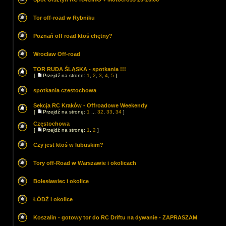
Tor off-road w Rybniku
Poznań off road ktoś chętny?
Wrocław Off-road
TOR RUDA ŚLĄSKA - spotkania !!!
[
Przejdź na stronę:
1
,
2
,
3
,
4
,
5
]
spotkania czestochowa
Sekcja RC Kraków - Offroadowe Weekendy
[
Przejdź na stronę:
1
...
32
,
33
,
34
]
Częstochowa
[
Przejdź na stronę:
1
,
2
]
Czy jest ktoś w lubuskim?
Tory off-Road w Warszawie i okolicach
Bolesławiec i okolice
ŁÓDŹ i okolice
Koszalin - gotowy tor do RC Driftu na dywanie - ZAPRASZAM