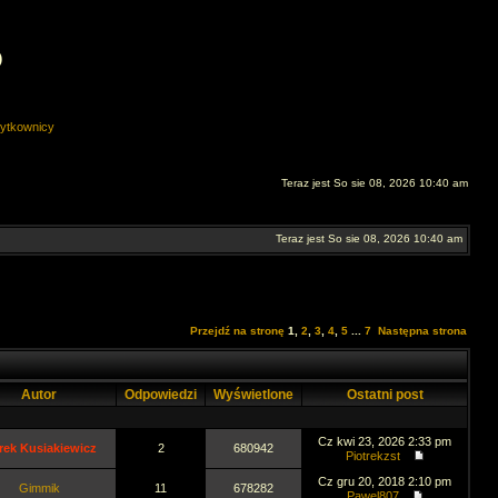
O
ytkownicy
Teraz jest So sie 08, 2026 10:40 am
Teraz jest So sie 08, 2026 10:40 am
Przejdź na stronę
1
,
2
,
3
,
4
,
5
...
7
Następna strona
Autor
Odpowiedzi
Wyświetlone
Ostatni post
Cz kwi 23, 2026 2:33 pm
rek Kusiakiewicz
2
680942
Piotrekzst
Cz gru 20, 2018 2:10 pm
Gimmik
11
678282
Pawel807