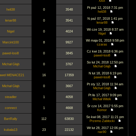
XAX
Pt paź 12, 2018 7:31 pm
heli38
0
3548
heli38
N paź 07, 2018 1:41 pm
lenar88
0
3541
lenar88
Wt cze 19, 2018 8:37 am
Nigel
0
4024
Nigel
Wt maja 01, 2018 9:58 pm
Marcint100
8
9927
czaras
Cz kwi 19, 2018 6:36 pm
pawel-losi8
0
3845
pawel-losi8
So lut 24, 2018 12:50 pm
Michał Głąb
0
3767
Michał Głąb
N lut 18, 2018 6:19 pm
awel MENACE21
16
17359
pawel-losi8
Pt sty 12, 2018 11:34 am
Michał Głąb
0
3667
Michał Głąb
Pt lis 17, 2017 9:09 pm
steadler
1
4058
Michał Witek
Śr cze 14, 2017 5:55 pm
connect
1
4668
Komor
So kwi 08, 2017 11:21 pm
BartRally
112
63830
Przemo Zabłocki
Wt lut 28, 2017 12:06 pm
kubala13
23
22132
rax90