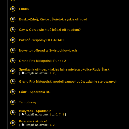
Lublin
Busko-Zdrój, Kielce , Świętokrzyskie off road
Czy w Gorzowie ktoś jeździ off-roadem?
Poznań- wspólny OFF-ROAD
Nowy tor offroad w Swietochlowicach
Grand Prix Małopolski Runda 2
Spotkania off-road - jakieś fajne miejsca okolice Rudy Śląsk
[
Przejdź na stronę:
1
,
2
]
Grand Prix Małopolski modeli samochodów zdalnie sterowanych
Łódź - Spotkania RC
Tarnobrzeg
Białystok - Spotkanie
[
Przejdź na stronę:
1
...
6
,
7
,
8
]
Koszalin i okolice!
[
Przejdź na stronę:
1
,
2
]