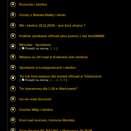
Rzeszów i okolice
Osoby z Bielska-Białej i okolic
Ełk i okolice 20.11.2016r - jest ktoś chętny ?
Kraków spotkanie offroad plus pomoc z hpi blur(MMM)
Wrocław - Spotkania
[
Przejdź na stronę:
1
,
2
]
Miejsca na off-road w Krakowie (lub okolice)
Spotkanie w Łodygowicach i okolice
Tor lub inne miejsce dla modeli offroad w Trójmieście
[
Przejdź na stronę:
1
...
4
,
5
,
6
]
Tor dywanowy dla 1:18 w Warszawie?
tor on-road Szczecin
Ostrów Wlkp i okolice
Ktoś nad morzem, Ustronie Morskie
Spot Olsztyn RC RACING + Motocross 25-26.06