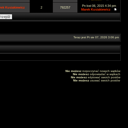
Pn kwi 06, 2015 4:34 pm
rek Kusiakiewicz
2
792257
Marek Kusiakiewicz
Teraz jest Pt sie 07, 2026 3:06 pm
Nie możesz
rozpoczynać nowych wątków
Nie możesz
odpowiadać w wątkach
Nie możesz
edytować swoich postów
Nie możesz
usuwać swoich postów