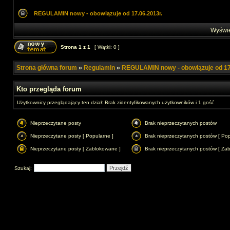
REGULAMIN nowy - obowiązuje od 17.06.2013r.
Wyświet
Strona
1
z
1
[ Wątki: 0 ]
Strona główna forum
»
Regulamin
»
REGULAMIN nowy - obowiązuje od 17
Kto przegląda forum
Użytkownicy przeglądający ten dział: Brak zidentyfikowanych użytkowników i 1 gość
Nieprzeczytane posty
Brak nieprzeczytanych postów
Nieprzeczytane posty [ Popularne ]
Brak nieprzeczytanych postów [ Pop
Nieprzeczytane posty [ Zablokowane ]
Brak nieprzeczytanych postów [ Za
Szukaj: