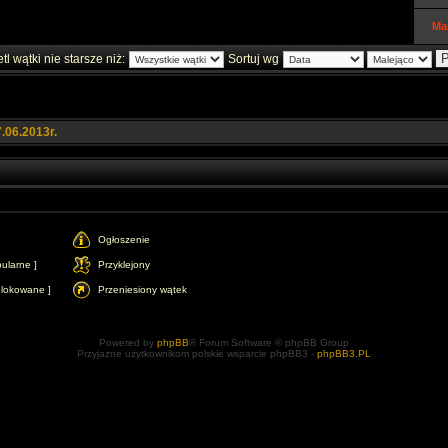
Ma
l wątki nie starsze niż:
Sortuj wg
.06.2013r.
Ogłoszenie
ularne ]
Przyklejony
blokowane ]
Przeniesiony wątek
Powered by
phpBB
® Forum Software © phpBB Group
Przyjazne użytkownikom polskie wsparcie phpBB3 -
phpBB3.PL