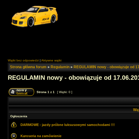
Wątki bez odpowiedzi
|
Aktywne wątki
Strona główna forum
»
Regulamin
»
REGULAMIN nowy - obowiązuje od 17
REGULAMIN nowy - obowiązuje od 17.06.201
Strona
1
z
1
[ Wątki: 0 ]
Wą
Ogłoszenia
DARMOWE - jazdy próbne luksusowymi samochodami !!!
Karoseria na zamówienie