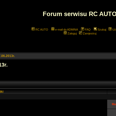
Forum serwisu RC AUT
RC AUTO
e-mail do ADMINA
FAQ
Szukaj
Uż
Zaloguj
Zarejestruj
.06.2013r.
3r.
tki
Ma