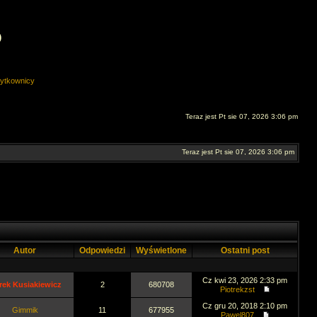
O
ytkownicy
Teraz jest Pt sie 07, 2026 3:06 pm
Teraz jest Pt sie 07, 2026 3:06 pm
Autor
Odpowiedzi
Wyświetlone
Ostatni post
Cz kwi 23, 2026 2:33 pm
rek Kusiakiewicz
2
680708
Piotrekzst
Cz gru 20, 2018 2:10 pm
Gimmik
11
677955
Pawel807