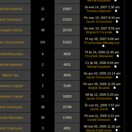
Michał Karpiński
So kwi 14, 2007 2:36 am
Michał Karpiński
21
15007
Tomasz Adamski
Pn mar 19, 2007 8:34 pm
Artur Dzierzęcki
37
21913
Jacek Ochociński
So mar 10, 2007 8:55 pm
rzegorz Nóżka
38
20733
Wojciech Forysiak
Pt sty 05, 2007 9:09 am
tur Groszkowski
101
51822
Przemysław Mikołajczyk
Pt lis 24, 2006 11:45 am
afał Malczyński
6
8626
Przemek Morawski
Cz lip 06, 2006 6:04 pm
Michał Karpiński
2
6631
Michał Karpiński
So gru 03, 2005 12:14 am
Sławek Siw.
8
8043
Jacek Ochociński
Pn wrz 05, 2005 11:55 am
rkadiusz Gajzler
2
5190
Wojtek Brudnik
Wt lip 12, 2005 5:25 pm
rkadiusz Gajzler
11
10833
Jacek Ochociński
Śr cze 01, 2005 7:07 pm
Artur Dzierzęcki
38
22796
Jacek Żurek
Pn kwi 11, 2005 4:22 pm
omek Massalski
30
17453
Dawid Głowacki
Wt kwi 05, 2005 11:16 am
Artur Dzierzęcki
3
6051
Maciej Kapkowski