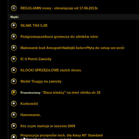
REGULAMIN nowy - obowiązuje od 17.06.2013r.
Wątki
SILNIK TNX 5.2R
Podgrzewacze/koce grzewcze do silników nitro
Malowanie bud Areograf+Naklejki kolor+Płyta do setup we wzór
IC-5 Petrol Zawody
KLOCKI SPRZĘGŁOWE clutch shoes
Model Truggy na zawody
"Baza wiedzy" na temt silnika sh 18
Przeniesiony:
Korbowód
Hamowanie.
Kto czym startuje w sezonie 2009
Propozycja przepisów tech. dla klasy MT Standard