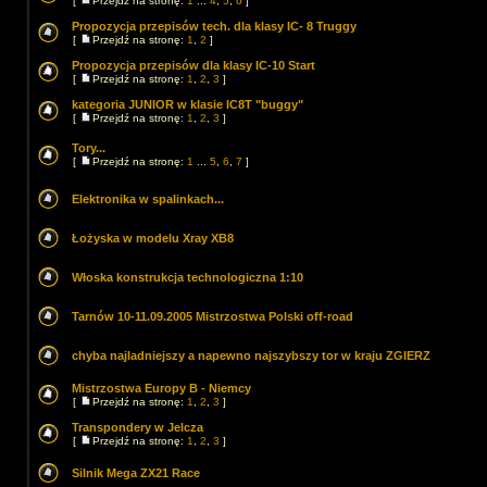
[
Przejdź na stronę:
1
...
4
,
5
,
6
]
Propozycja przepisów tech. dla klasy IC- 8 Truggy
[
Przejdź na stronę:
1
,
2
]
Propozycja przepisów dla klasy IC-10 Start
[
Przejdź na stronę:
1
,
2
,
3
]
kategoria JUNIOR w klasie IC8T "buggy"
[
Przejdź na stronę:
1
,
2
,
3
]
Tory...
[
Przejdź na stronę:
1
...
5
,
6
,
7
]
Elektronika w spalinkach...
Łożyska w modelu Xray XB8
Włoska konstrukcja technologiczna 1:10
Tarnów 10-11.09.2005 Mistrzostwa Polski off-road
chyba najladniejszy a napewno najszybszy tor w kraju ZGIERZ
Mistrzostwa Europy B - Niemcy
[
Przejdź na stronę:
1
,
2
,
3
]
Transpondery w Jelcza
[
Przejdź na stronę:
1
,
2
,
3
]
Silnik Mega ZX21 Race