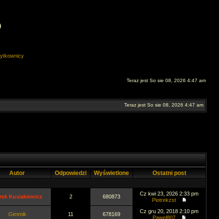
O
ytkownicy
Teraz jest So sie 08, 2026 4:47 am
Teraz jest So sie 08, 2026 4:47 am
Autor
Odpowiedzi
Wyświetlone
Ostatni post
Cz kwi 23, 2026 2:33 pm
rek Kusiakiewicz
2
680873
Piotrekzst
Cz gru 20, 2018 2:10 pm
Gimmik
11
678169
Pawel807