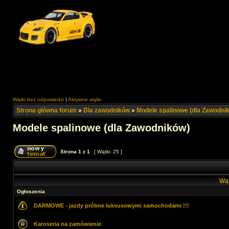
Wątki bez odpowiedzi
|
Aktywne wątki
Strona główna forum
»
Dla zawodników
»
Modele spalinowe (dla Zawodni
Modele spalinowe (dla Zawodników)
Strona
1
z
1
[ Wątki: 25 ]
Wą
Ogłoszenia
DARMOWE - jazdy próbne luksusowymi samochodami !!!
Karoseria na zamówienie