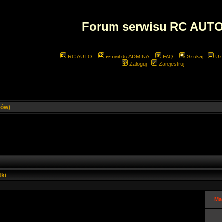
Forum serwisu RC AUT
RC AUTO
e-mail do ADMINA
FAQ
Szukaj
Uż
Zaloguj
Zarejestruj
ków)
tki
Ma