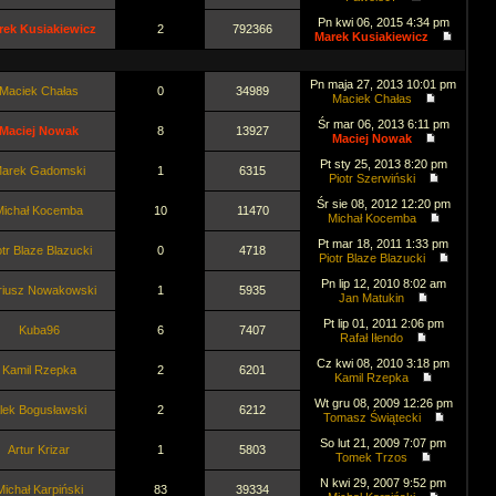
Pn kwi 06, 2015 4:34 pm
rek Kusiakiewicz
2
792366
Marek Kusiakiewicz
Pn maja 27, 2013 10:01 pm
Maciek Chałas
0
34989
Maciek Chałas
Śr mar 06, 2013 6:11 pm
Maciej Nowak
8
13927
Maciej Nowak
Pt sty 25, 2013 8:20 pm
arek Gadomski
1
6315
Piotr Szerwiński
Śr sie 08, 2012 12:20 pm
Michał Kocemba
10
11470
Michał Kocemba
Pt mar 18, 2011 1:33 pm
otr Blaze Blazucki
0
4718
Piotr Blaze Blazucki
Pn lip 12, 2010 8:02 am
riusz Nowakowski
1
5935
Jan Matukin
Pt lip 01, 2011 2:06 pm
Kuba96
6
7407
Rafał Iłendo
Cz kwi 08, 2010 3:18 pm
Kamil Rzepka
2
6201
Kamil Rzepka
Wt gru 08, 2009 12:26 pm
lek Bogusławski
2
6212
Tomasz Świątecki
So lut 21, 2009 7:07 pm
Artur Krizar
1
5803
Tomek Trzos
N kwi 29, 2007 9:52 pm
Michał Karpiński
83
39334