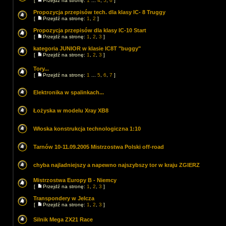
[
Przejdź na stronę:
1
...
4
,
5
,
6
]
Propozycja przepisów tech. dla klasy IC- 8 Truggy
[
Przejdź na stronę:
1
,
2
]
Propozycja przepisów dla klasy IC-10 Start
[
Przejdź na stronę:
1
,
2
,
3
]
kategoria JUNIOR w klasie IC8T "buggy"
[
Przejdź na stronę:
1
,
2
,
3
]
Tory...
[
Przejdź na stronę:
1
...
5
,
6
,
7
]
Elektronika w spalinkach...
Łożyska w modelu Xray XB8
Włoska konstrukcja technologiczna 1:10
Tarnów 10-11.09.2005 Mistrzostwa Polski off-road
chyba najladniejszy a napewno najszybszy tor w kraju ZGIERZ
Mistrzostwa Europy B - Niemcy
[
Przejdź na stronę:
1
,
2
,
3
]
Transpondery w Jelcza
[
Przejdź na stronę:
1
,
2
,
3
]
Silnik Mega ZX21 Race