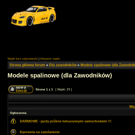
Wątki bez odpowiedzi
|
Aktywne wątki
Strona główna forum
»
Dla zawodników
»
Modele spalinowe (dla Zawodni
Modele spalinowe (dla Zawodników)
Strona
1
z
1
[ Wątki: 25 ]
Wą
Ogłoszenia
DARMOWE - jazdy próbne luksusowymi samochodami !!!
Karoseria na zamówienie