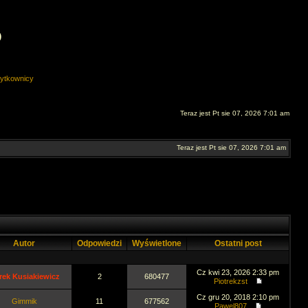
O
ytkownicy
Teraz jest Pt sie 07, 2026 7:01 am
Teraz jest Pt sie 07, 2026 7:01 am
Autor
Odpowiedzi
Wyświetlone
Ostatni post
Cz kwi 23, 2026 2:33 pm
rek Kusiakiewicz
2
680477
Piotrekzst
Cz gru 20, 2018 2:10 pm
Gimmik
11
677562
Pawel807