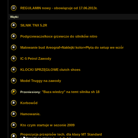
REGULAMIN nowy - obowiązuje od 17.06.2013r.
Wątki
SILNIK TNX 5.2R
Podgrzewacze/koce grzewcze do silników nitro
Malowanie bud Areograf+Naklejki kolor+Płyta do setup we wzór
IC-5 Petrol Zawody
KLOCKI SPRZĘGŁOWE clutch shoes
Model Truggy na zawody
"Baza wiedzy" na temt silnika sh 18
Przeniesiony:
Korbowód
Hamowanie.
Kto czym startuje w sezonie 2009
Propozycja przepisów tech. dla klasy MT Standard