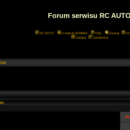
Forum serwisu RC AUT
RC AUTO
e-mail do ADMINA
FAQ
Szukaj
Uż
Zaloguj
Zarejestruj
ków)
tki
Ma