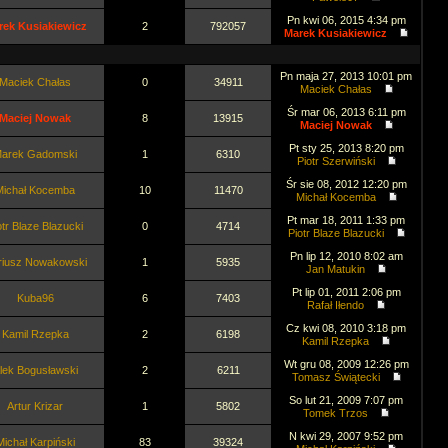
Pn kwi 06, 2015 4:34 pm
rek Kusiakiewicz
2
792057
Marek Kusiakiewicz
Pn maja 27, 2013 10:01 pm
Maciek Chałas
0
34911
Maciek Chałas
Śr mar 06, 2013 6:11 pm
Maciej Nowak
8
13915
Maciej Nowak
Pt sty 25, 2013 8:20 pm
arek Gadomski
1
6310
Piotr Szerwiński
Śr sie 08, 2012 12:20 pm
Michał Kocemba
10
11470
Michał Kocemba
Pt mar 18, 2011 1:33 pm
otr Blaze Blazucki
0
4714
Piotr Blaze Blazucki
Pn lip 12, 2010 8:02 am
riusz Nowakowski
1
5935
Jan Matukin
Pt lip 01, 2011 2:06 pm
Kuba96
6
7403
Rafał Iłendo
Cz kwi 08, 2010 3:18 pm
Kamil Rzepka
2
6198
Kamil Rzepka
Wt gru 08, 2009 12:26 pm
lek Bogusławski
2
6211
Tomasz Świątecki
So lut 21, 2009 7:07 pm
Artur Krizar
1
5802
Tomek Trzos
N kwi 29, 2007 9:52 pm
Michał Karpiński
83
39324