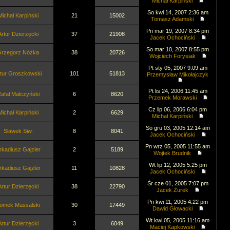
Michał Karpiński
So kwi 14, 2007 2:36 am
Michał Karpiński
21
15002
Tomasz Adamski
Pn mar 19, 2007 8:34 pm
Artur Dzierzęcki
37
21908
Jacek Ochociński
So mar 10, 2007 8:55 pm
rzegorz Nóżka
38
20726
Wojciech Forysiak
Pt sty 05, 2007 9:09 am
tur Groszkowski
101
51813
Przemysław Mikołajczyk
Pt lis 24, 2006 11:45 am
afał Malczyński
6
8620
Przemek Morawski
Cz lip 06, 2006 6:04 pm
Michał Karpiński
2
6629
Michał Karpiński
So gru 03, 2005 12:14 am
Sławek Siw.
8
8041
Jacek Ochociński
Pn wrz 05, 2005 11:55 am
rkadiusz Gajzler
2
5189
Wojtek Brudnik
Wt lip 12, 2005 5:25 pm
rkadiusz Gajzler
11
10828
Jacek Ochociński
Śr cze 01, 2005 7:07 pm
Artur Dzierzęcki
38
22790
Jacek Żurek
Pn kwi 11, 2005 4:22 pm
omek Massalski
30
17449
Dawid Głowacki
Wt kwi 05, 2005 11:16 am
Artur Dzierzęcki
3
6049
Maciej Kapkowski