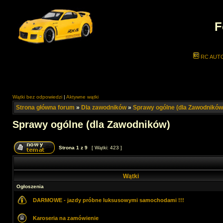
F
RC AUT
Wątki bez odpowiedzi
|
Aktywne wątki
Strona główna forum
»
Dla zawodników
»
Sprawy ogólne (dla Zawodników
Sprawy ogólne (dla Zawodników)
Strona
1
z
9
[ Wątki: 423 ]
Wątki
Ogłoszenia
DARMOWE - jazdy próbne luksusowymi samochodami !!!
Karoseria na zamówienie