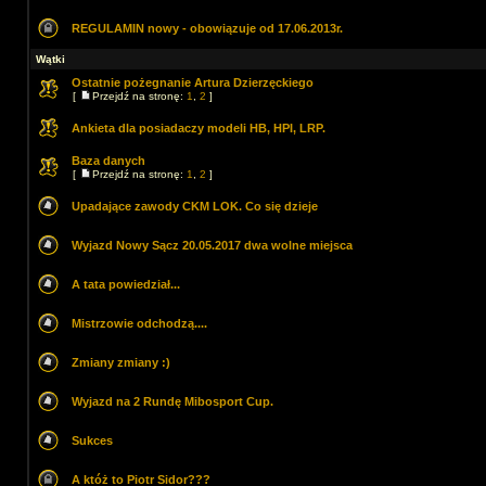
REGULAMIN nowy - obowiązuje od 17.06.2013r.
Wątki
Ostatnie pożegnanie Artura Dzierzęckiego
[
Przejdź na stronę:
1
,
2
]
Ankieta dla posiadaczy modeli HB, HPI, LRP.
Baza danych
[
Przejdź na stronę:
1
,
2
]
Upadające zawody CKM LOK. Co się dzieje
Wyjazd Nowy Sącz 20.05.2017 dwa wolne miejsca
A tata powiedział...
Mistrzowie odchodzą....
Zmiany zmiany :)
Wyjazd na 2 Rundę Mibosport Cup.
Sukces
A któż to Piotr Sidor???