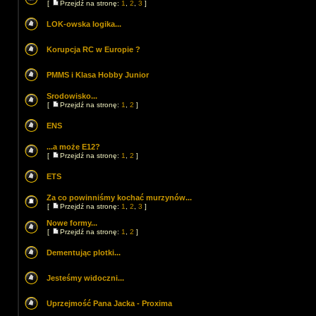
[
Przejdź na stronę:
1
,
2
,
3
]
LOK-owska logika...
Korupcja RC w Europie ?
PMMS i Klasa Hobby Junior
Srodowisko...
[
Przejdź na stronę:
1
,
2
]
ENS
...a może E12?
[
Przejdź na stronę:
1
,
2
]
ETS
Za co powinniśmy kochać murzynów...
[
Przejdź na stronę:
1
,
2
,
3
]
Nowe formy...
[
Przejdź na stronę:
1
,
2
]
Dementując plotki...
Jesteśmy widoczni...
Uprzejmość Pana Jacka - Proxima