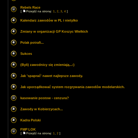
Rebels Race
[
Przejdź na stronę:
1
,
2
,
3
,
4
]
Kalendarz zawodów w PL i nietylko
Zmiany w organizacji GP Koszyc Wielkich
Polak potrafi...
Sukces
(Byli) zawodnicy się zmieniają...:)
Jak 'spaprać' nawet najlepsze zawody.
Jak uporządkować system rozgrywania zawodów modelarskich.
kasowanie postow - cenzura?
Zawody w Kobierzycach...
Kadra Polski
FMP LOK
[
Przejdź na stronę:
1
,
2
]