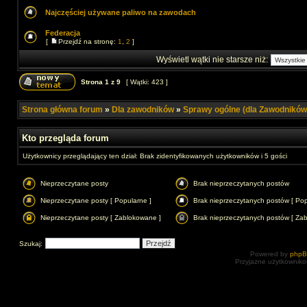
Najczęściej używane paliwo na zawodach
Federacja
[
Przejdź na stronę:
1
,
2
]
Wyświetl wątki nie starsze niż:
Strona
1
z
9
[ Wątki: 423 ]
Strona główna forum
»
Dla zawodników
»
Sprawy ogólne (dla Zawodników
Kto przegląda forum
Użytkownicy przeglądający ten dział: Brak zidentyfikowanych użytkowników i 5 gości
Nieprzeczytane posty
Brak nieprzeczytanych postów
Nieprzeczytane posty [ Popularne ]
Brak nieprzeczytanych postów [ Pop
Nieprzeczytane posty [ Zablokowane ]
Brak nieprzeczytanych postów [ Za
Szukaj:
Powered by
php
Przyjazne użytkowniko