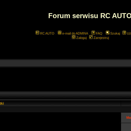
Forum serwisu RC AUT
RC AUTO
e-mail do ADMINA
FAQ
Szukaj
Uż
Zaloguj
Zarejestruj
tki
Ma