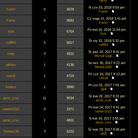
pilots
N cze 03, 2018 9:59 pm
Farim
0
3678
Farim
Cz maja 31, 2018 3:41 pm
Farim
0
3682
Farim
Pn kwi 16, 2018 11:54 pm
Xylo
3
5754
Xylo
Śr sty 31, 2018 5:32 pm
rufff84
5
6817
rufff84
Śr paź 18, 2017 8:41 pm
reely
3
6511
Michał Głąb
So wrz 30, 2017 9:22 am
allmino
1
4136
Misiek2000
Pn cze 19, 2017 8:12 pm
cekoll
2
4718
cekoll
Pt cze 02, 2017 7:55 am
Asaksr
1
3990
qkill
Śr kwi 26, 2017 8:31 pm
pene_czw
11
9534
pene_czw
Pn kwi 24, 2017 9:41 pm
radekt1022
0
3371
radekt1022
N kwi 16, 2017 3:55 pm
pene_czw
1
4801
pene_czw
Śr mar 29, 2017 8:46 pm
Tomasz35
3
5222
qkill