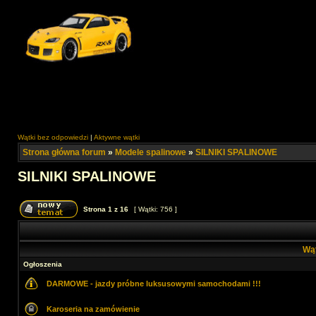
Wątki bez odpowiedzi
|
Aktywne wątki
Strona główna forum
»
Modele spalinowe
»
SILNIKI SPALINOWE
SILNIKI SPALINOWE
Strona
1
z
16
[ Wątki: 756 ]
Wą
Ogłoszenia
DARMOWE - jazdy próbne luksusowymi samochodami !!!
Karoseria na zamówienie