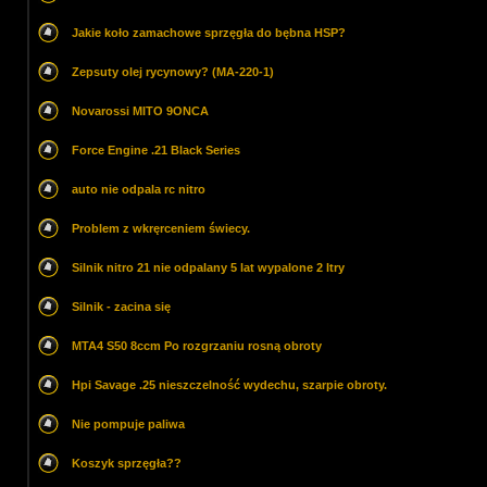
Jakie koło zamachowe sprzęgła do bębna HSP?
Zepsuty olej rycynowy? (MA-220-1)
Novarossi MITO 9ONCA
Force Engine .21 Black Series
auto nie odpala rc nitro
Problem z wkręrceniem świecy.
Silnik nitro 21 nie odpalany 5 lat wypalone 2 ltry
Silnik - zacina się
MTA4 S50 8ccm Po rozgrzaniu rosną obroty
Hpi Savage .25 nieszczelność wydechu, szarpie obroty.
Nie pompuje paliwa
Koszyk sprzęgła??