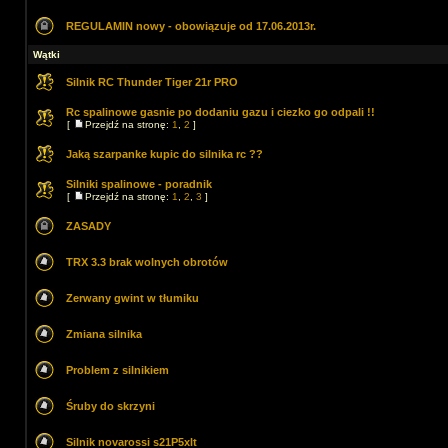
REGULAMIN nowy - obowiązuje od 17.06.2013r.
Wątki
Silnik RC Thunder Tiger 21r PRO
Rc spalinowe gasnie po dodaniu gazu i ciezko go odpali !!
[
Przejdź na stronę:
1
,
2
]
Jaką szarpanke kupic do silnika rc ??
Silniki spalinowe - poradnik
[
Przejdź na stronę:
1
,
2
,
3
]
ZASADY
TRX 3.3 brak wolnych obrotów
Zerwany gwint w tłumiku
Zmiana silnika
Problem z silnikiem
Śruby do skrzyni
Silnik novarossi s21P5xlt