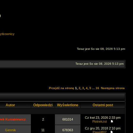
O
ytkownicy
Teraz jest So sie 08, 2026 5:13 pm
Teraz jest So sie 08, 2026 5:13 pm
Przejdź na stronę
1
,
2
,
3
,
4
,
5
...
16
Następna strona
Autor
Odpowiedzi
Wyświetlone
Ostatni post
Cz kwi 23, 2026 2:33 pm
rek Kusiakiewicz
2
681014
Piotrekzst
Cz gru 20, 2018 2:10 pm
Gimmik
11
678363
Pawel807