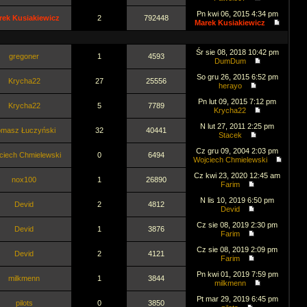
Pn kwi 06, 2015 4:34 pm
rek Kusiakiewicz
2
792448
Marek Kusiakiewicz
Śr sie 08, 2018 10:42 pm
gregoner
1
4593
DumDum
So gru 26, 2015 6:52 pm
Krycha22
27
25556
herayo
Pn lut 09, 2015 7:12 pm
Krycha22
5
7789
Krycha22
N lut 27, 2011 2:25 pm
omasz Łuczyński
32
40441
Stacek
Cz gru 09, 2004 2:03 pm
ciech Chmielewski
0
6494
Wojciech Chmielewski
Cz kwi 23, 2020 12:45 am
nox100
1
26890
Farim
N lis 10, 2019 6:50 pm
Devid
2
4812
Devid
Cz sie 08, 2019 2:30 pm
Devid
1
3876
Farim
Cz sie 08, 2019 2:09 pm
Devid
2
4121
Farim
Pn kwi 01, 2019 7:59 pm
milkmenn
1
3844
milkmenn
Pt mar 29, 2019 6:45 pm
pilots
0
3850