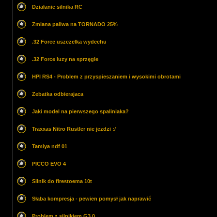
Działanie silnika RC
Zmiana paliwa na TORNADO 25%
.32 Force uszczelka wydechu
.32 Force luzy na sprzęgle
HPI RS4 - Problem z przyspieszaniem i wysokimi obrotami
Zebatka odbierajaca
Jaki model na pierwszego spaliniaka?
Traxxas Nitro Rustler nie jezdzi :/
Tamiya ndf 01
PICCO EVO 4
Silnik do firestoema 10t
Słaba kompresja - pewien pomysł jak naprawić
Problem z silnikiem G3.0