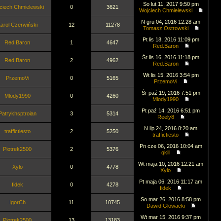
So lut 11, 2017 9:50 pm
ciech Chmielewski
0
3621
Wojciech Chmielewski
N gru 04, 2016 12:28 am
arol Czerwiński
12
11278
Tomasz Ostrowski
Pt lis 18, 2016 11:09 pm
Red.Baron
1
4647
Red.Baron
Śr lis 16, 2016 11:18 pm
Red.Baron
2
4962
Red.Baron
Wt lis 15, 2016 3:54 pm
PrzemoVi
0
5165
PrzemoVi
Śr paź 19, 2016 7:51 pm
Mlody1990
0
4260
Mlody1990
Pt paź 14, 2016 6:51 pm
Patrykhsptroian
3
5314
Reely8
N lip 24, 2016 8:20 am
traffictiesto
2
5250
traffictiesto
Pn cze 06, 2016 10:04 am
Piotrek2500
2
5376
qkill
Wt maja 10, 2016 12:21 am
Xylo
0
4778
Xylo
Pt maja 06, 2016 11:17 am
fidek
0
4278
fidek
So mar 26, 2016 8:58 pm
IgorCh
11
10745
Dawid Głowacki
Wt mar 15, 2016 9:37 pm
Piotrek2500
13
13183