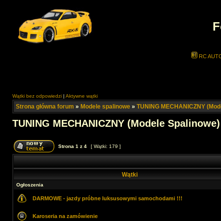
F
RC AUT
Wątki bez odpowiedzi
|
Aktywne wątki
Strona główna forum
»
Modele spalinowe
»
TUNING MECHANICZNY (Model
TUNING MECHANICZNY (Modele Spalinowe)
Strona
1
z
4
[ Wątki: 179 ]
Wątki
Ogłoszenia
DARMOWE - jazdy próbne luksusowymi samochodami !!!
Karoseria na zamówienie