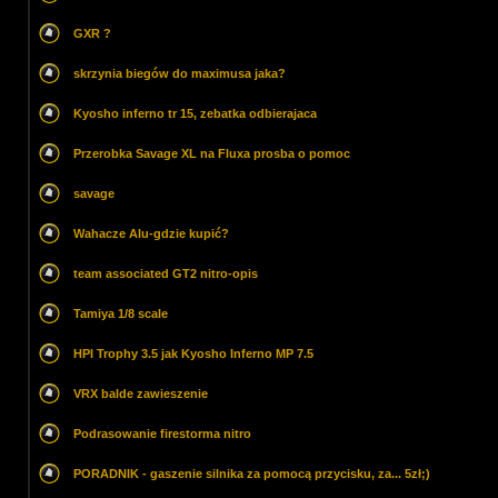
GXR ?
skrzynia biegów do maximusa jaka?
Kyosho inferno tr 15, zebatka odbierajaca
Przerobka Savage XL na Fluxa prosba o pomoc
savage
Wahacze Alu-gdzie kupić?
team associated GT2 nitro-opis
Tamiya 1/8 scale
HPI Trophy 3.5 jak Kyosho Inferno MP 7.5
VRX balde zawieszenie
Podrasowanie firestorma nitro
PORADNIK - gaszenie silnika za pomocą przycisku, za... 5zł;)