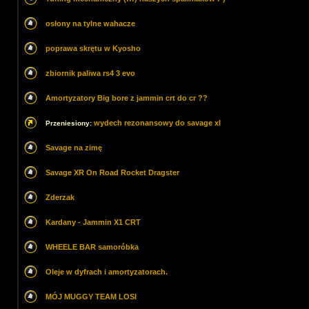
osłony na tylne wahacze
poprawa skrętu w Kyosho
zbiornik paliwa rs4 3 evo
Amortyzatory Big bore z jammin crt do cr ??
wydech rezonansowy do savage xl
Przeniesiony:
Savage na zimę
Savage XR On Road Rocket Dragster
Zderzak
Kardany - Jammin X1 CRT
WHEELE BAR samoróbka
Oleje w dyfrach i amortyzatorach.
MÓJ MUGGY TEAM LOSI