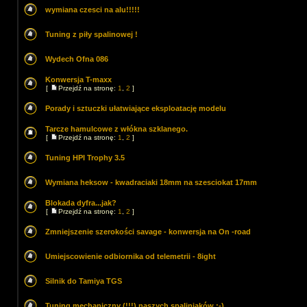
wymiana czesci na alu!!!!!
Tuning z piły spalinowej !
Wydech Ofna 086
Konwersja T-maxx
[
Przejdź na stronę:
1
,
2
]
Porady i sztuczki ułatwiające eksploatację modelu
Tarcze hamulcowe z włókna szklanego.
[
Przejdź na stronę:
1
,
2
]
Tuning HPI Trophy 3.5
Wymiana heksow - kwadraciaki 18mm na szesciokat 17mm
Blokada dyfra...jak?
[
Przejdź na stronę:
1
,
2
]
Zmniejszenie szerokości savage - konwersja na On -road
Umiejscowienie odbiornika od telemetrii - 8ight
Silnik do Tamiya TGS
Tuning mechaniczny (!!!) naszych spaliniaków :-)