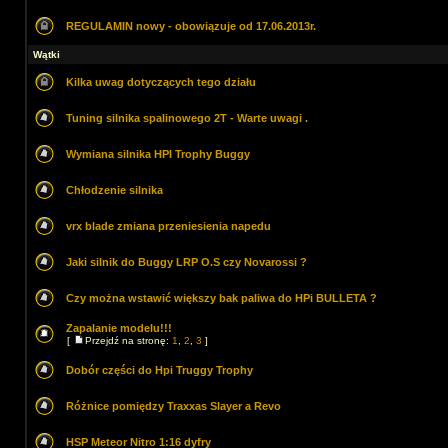
REGULAMIN nowy - obowiązuje od 17.06.2013r.
Wątki
Kilka uwag dotyczących tego działu
Tuning silnika spalinowego 2T - Warte uwagi .
Wymiana silnika HPI Trophy Buggy
Chłodzenie silnika
vrx blade zmiana przeniesienia napedu
Jaki silnik do Buggy LRP O.S czy Novarossi ?
Czy można wstawić większy bak paliwa do HPi BULLETA ?
Zapalanie modelu!!!
[
Przejdź na stronę:
1
,
2
,
3
]
Dobór części do Hpi Truggy Trophy
Różnice pomiędzy Traxxas Slayer a Revo
HSP Meteor Nitro 1:16 dyfry