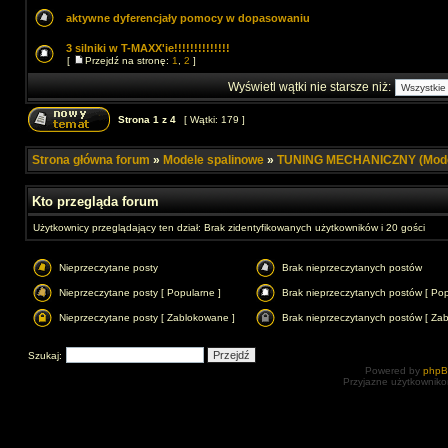
aktywne dyferencjały pomocy w dopasowaniu
3 silniki w T-MAXX'ie!!!!!!!!!!!!!!
[
Przejdź na stronę:
1
,
2
]
Wyświetl wątki nie starsze niż:
Strona
1
z
4
[ Wątki: 179 ]
Strona główna forum
»
Modele spalinowe
»
TUNING MECHANICZNY (Model
Kto przegląda forum
Użytkownicy przeglądający ten dział: Brak zidentyfikowanych użytkowników i 20 gości
Nieprzeczytane posty
Brak nieprzeczytanych postów
Nieprzeczytane posty [ Popularne ]
Brak nieprzeczytanych postów [ Pop
Nieprzeczytane posty [ Zablokowane ]
Brak nieprzeczytanych postów [ Za
Szukaj:
Powered by
php
Przyjazne użytkowniko