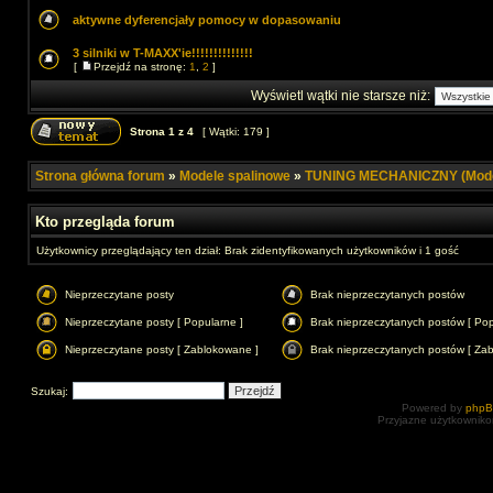
aktywne dyferencjały pomocy w dopasowaniu
3 silniki w T-MAXX'ie!!!!!!!!!!!!!!
[
Przejdź na stronę:
1
,
2
]
Wyświetl wątki nie starsze niż:
Strona
1
z
4
[ Wątki: 179 ]
Strona główna forum
»
Modele spalinowe
»
TUNING MECHANICZNY (Model
Kto przegląda forum
Użytkownicy przeglądający ten dział: Brak zidentyfikowanych użytkowników i 1 gość
Nieprzeczytane posty
Brak nieprzeczytanych postów
Nieprzeczytane posty [ Popularne ]
Brak nieprzeczytanych postów [ Pop
Nieprzeczytane posty [ Zablokowane ]
Brak nieprzeczytanych postów [ Za
Szukaj:
Powered by
php
Przyjazne użytkowniko