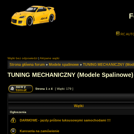
F
RC AUT
Wątki bez odpowiedzi
|
Aktywne wątki
Strona główna forum
»
Modele spalinowe
»
TUNING MECHANICZNY (Model
TUNING MECHANICZNY (Modele Spalinowe)
Strona
1
z
4
[ Wątki: 179 ]
Wątki
Ogłoszenia
DARMOWE - jazdy próbne luksusowymi samochodami !!!
Karoseria na zamówienie