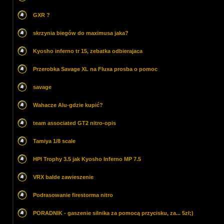
GXR ?
skrzynia biegów do maximusa jaka?
Kyosho inferno tr 15, zebatka odbierajaca
Przerobka Savage XL na Fluxa prosba o pomoc
savage
Wahacze Alu-gdzie kupić?
team associated GT2 nitro-opis
Tamiya 1/8 scale
HPI Trophy 3.5 jak Kyosho Inferno MP 7.5
VRX balde zawieszenie
Podrasowanie firestorma nitro
PORADNIK - gaszenie silnika za pomocą przycisku, za... 5zł;)