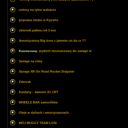
osłony na tylne wahacze
poprawa skrętu w Kyosho
zbiornik paliwa rs4 3 evo
Amortyzatory Big bore z jammin crt do cr ??
wydech rezonansowy do savage xl
Przeniesiony:
Savage na zimę
Savage XR On Road Rocket Dragster
Zderzak
Kardany - Jammin X1 CRT
WHEELE BAR samoróbka
Oleje w dyfrach i amortyzatorach.
MÓJ MUGGY TEAM LOSI