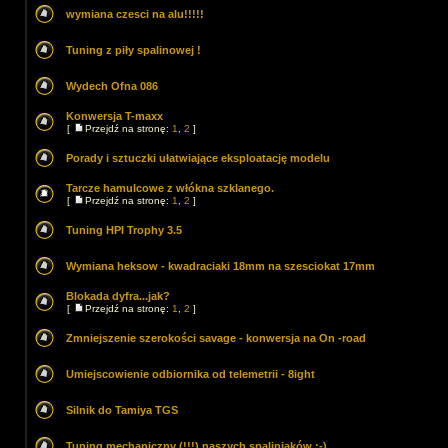
wymiana czesci na alu!!!!!
Tuning z piły spalinowej !
Wydech Ofna 086
Konwersja T-maxx
[
Przejdź na stronę:
1
,
2
]
Porady i sztuczki ułatwiające eksploatację modelu
Tarcze hamulcowe z włókna szklanego.
[
Przejdź na stronę:
1
,
2
]
Tuning HPI Trophy 3.5
Wymiana heksow - kwadraciaki 18mm na szesciokat 17mm
Blokada dyfra...jak?
[
Przejdź na stronę:
1
,
2
]
Zmniejszenie szerokości savage - konwersja na On -road
Umiejscowienie odbiornika od telemetrii - 8ight
Silnik do Tamiya TGS
Tuning mechaniczny (!!!) naszych spaliniaków :-)