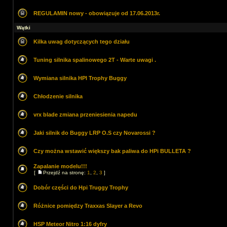
REGULAMIN nowy - obowiązuje od 17.06.2013r.
Wątki
Kilka uwag dotyczących tego działu
Tuning silnika spalinowego 2T - Warte uwagi .
Wymiana silnika HPI Trophy Buggy
Chłodzenie silnika
vrx blade zmiana przeniesienia napedu
Jaki silnik do Buggy LRP O.S czy Novarossi ?
Czy można wstawić większy bak paliwa do HPi BULLETA ?
Zapalanie modelu!!!
[
Przejdź na stronę:
1
,
2
,
3
]
Dobór części do Hpi Truggy Trophy
Różnice pomiędzy Traxxas Slayer a Revo
HSP Meteor Nitro 1:16 dyfry