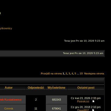
O
ytkownicy
Teraz jest Pn sie 10, 2026 5:23 am
Teraz jest Pn sie 10, 2026 5:23 am
Przejdź na stronę
1
,
2
,
3
,
4
,
5
...
15
Następna strona
Autor
Odpowiedzi
Wyświetlone
Ostatni post
Cz kwi 23, 2026 2:33 pm
rek Kusiakiewicz
2
681543
Piotrekzst
Cz gru 20, 2018 2:10 pm
Gimmik
11
679041
Pawel807