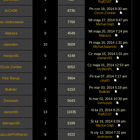
Ralf2107
Pn cze 16, 2014 8:30 am
ArCH3R
7
8735
Ozzie Zombie
Wt maja 27, 2014 9:47 pm
Iwo Janiszewski
5
7766
Michał Głąb
Wt maja 20, 2014 7:24 pm
Alakaza
0
4549
Alakaza
Pt maja 16, 2014 1:31 pm
dawoden
10
9509
Michał Adamski
Cz maja 15, 2014 1:01 pm
mariaro91
0
4148
mariaro91
Cz maja 01, 2014 12:53 am
Ozzie Zombie
4
6052
HUBertPL
Pn kwi 07, 2014 7:17 am
Piotr Banaś
9
9904
cina81
Pn mar 03, 2014 5:19 pm
Bullkiler
3
6153
Bullkiler
N mar 02, 2014 10:30 pm
Demonek
2
5043
Demonek
N lut 23, 2014 8:25 pm
dasty666
13
11635
Ralf2107
Śr lut 19, 2014 6:09 pm
Maciejo195
1
5189
Michał Głąb
N sty 12, 2014 7:31 pm
upczakProMajster
9
9222
andropow