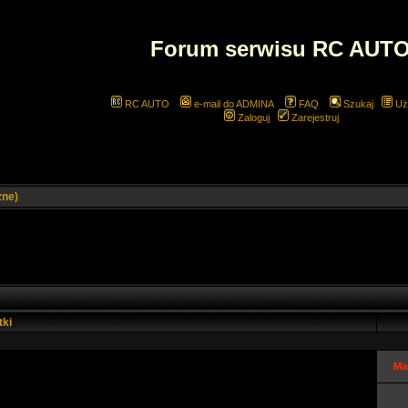
Forum serwisu RC AUT
RC AUTO
e-mail do ADMINA
FAQ
Szukaj
Uż
Zaloguj
Zarejestruj
zne)
tki
Ma