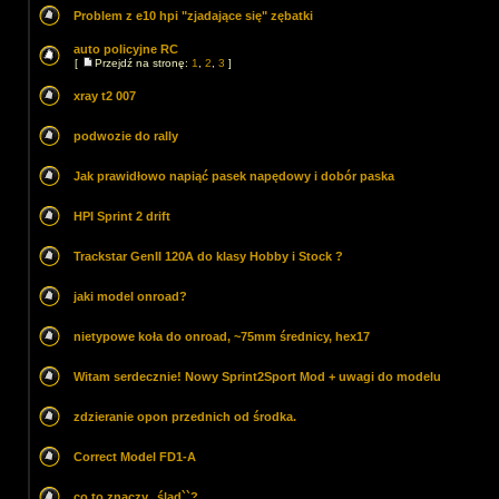
Problem z e10 hpi "zjadające się" zębatki
auto policyjne RC
[
Przejdź na stronę:
1
,
2
,
3
]
xray t2 007
podwozie do rally
Jak prawidłowo napiąć pasek napędowy i dobór paska
HPI Sprint 2 drift
Trackstar GenII 120A do klasy Hobby i Stock ?
jaki model onroad?
nietypowe koła do onroad, ~75mm średnicy, hex17
Witam serdecznie! Nowy Sprint2Sport Mod + uwagi do modelu
zdzieranie opon przednich od środka.
Correct Model FD1-A
co to znaczy,, ślad``?