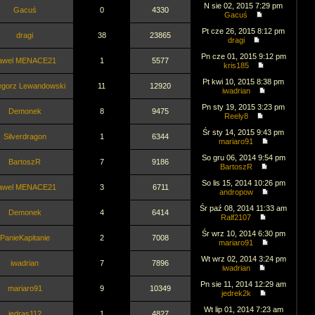
N sie 02, 2015 7:29 pm
Gacuś
0
4330
Gacuś
Pt cze 26, 2015 8:12 pm
dragi
38
23865
dragi
Pn cze 01, 2015 9:12 pm
awel MENACE21
1
5577
kris185
Pt kwi 10, 2015 8:38 pm
egorz Lewandowski
11
12920
iwadrian
Pn sty 19, 2015 3:23 pm
Demonek
8
9475
Reely8
Śr sty 14, 2015 9:43 pm
Silverdragon
1
6344
mariaro91
So gru 06, 2014 9:54 pm
BartoszR
7
9186
BartoszR
So lis 15, 2014 10:26 pm
awel MENACE21
3
6711
andropow
Śr paź 08, 2014 11:33 am
Demonek
4
6414
Ralf2107
Śr wrz 10, 2014 6:30 pm
PanieKapitanie
2
7008
mariaro91
Wt wrz 02, 2014 3:24 pm
iwadrian
7
7896
iwadrian
Pn sie 11, 2014 12:29 am
mariaro91
9
10349
jedrek2k
Wt lip 01, 2014 7:23 am
jedras112
1
4827