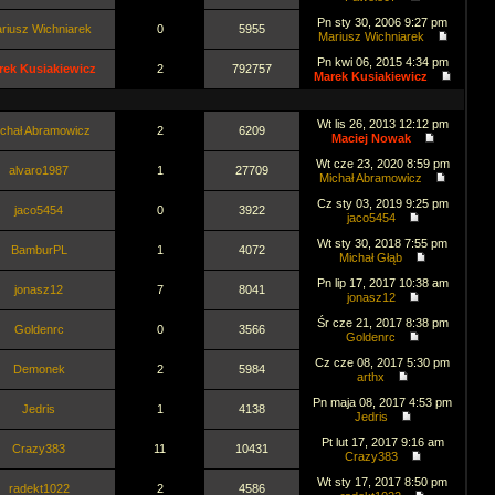
Pn sty 30, 2006 9:27 pm
riusz Wichniarek
0
5955
Mariusz Wichniarek
Pn kwi 06, 2015 4:34 pm
rek Kusiakiewicz
2
792757
Marek Kusiakiewicz
Wt lis 26, 2013 12:12 pm
chał Abramowicz
2
6209
Maciej Nowak
Wt cze 23, 2020 8:59 pm
alvaro1987
1
27709
Michał Abramowicz
Cz sty 03, 2019 9:25 pm
jaco5454
0
3922
jaco5454
Wt sty 30, 2018 7:55 pm
BamburPL
1
4072
Michał Głąb
Pn lip 17, 2017 10:38 am
jonasz12
7
8041
jonasz12
Śr cze 21, 2017 8:38 pm
Goldenrc
0
3566
Goldenrc
Cz cze 08, 2017 5:30 pm
Demonek
2
5984
arthx
Pn maja 08, 2017 4:53 pm
Jedris
1
4138
Jedris
Pt lut 17, 2017 9:16 am
Crazy383
11
10431
Crazy383
Wt sty 17, 2017 8:50 pm
radekt1022
2
4586