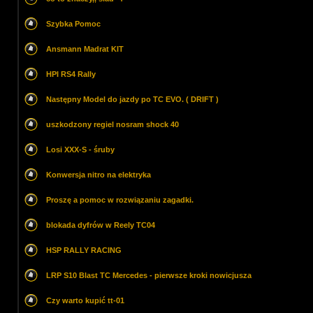
Szybka Pomoc
Ansmann Madrat KIT
HPI RS4 Rally
Następny Model do jazdy po TC EVO. ( DRIFT )
uszkodzony regiel nosram shock 40
Losi XXX-S - śruby
Konwersja nitro na elektryka
Proszę a pomoc w rozwiązaniu zagadki.
blokada dyfrów w Reely TC04
HSP RALLY RACING
LRP S10 Blast TC Mercedes - pierwsze kroki nowicjusza
Czy warto kupić tt-01