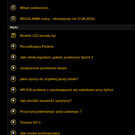
Witam serdecznie.
REGULAMIN nowy - obowiązuje od 17.06.2013r.
Wątki
Modele 1/12 porady itp
Początkujący Pytanie
Jaki silnik,regulator ,pakiet, podwozie Sprint 2
zwiększenie promienia skrętu
jakie opony do szybkiej jazdy asfalt?
HPI E10 problem z wycierającymi się zębatkami przy dyfrze
Jak określić twardość sprężyny?
Przyczyna pękniętego pasa zębatego ?
Traxxas XO-1
Jaki model profesjonalny