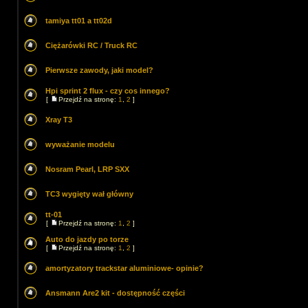
tamiya tt01 a tt02d
Ciężarówki RC / Truck RC
Pierwsze zawody, jaki model?
Hpi sprint 2 flux - czy cos innego?
[
Przejdź na stronę:
1
,
2
]
Xray T3
wyważanie modelu
Nosram Pearl, LRP SXX
TC3 wygięty wał główny
tt-01
[
Przejdź na stronę:
1
,
2
]
Auto do jazdy po torze
[
Przejdź na stronę:
1
,
2
]
amortyzatory trackstar aluminiowe- opinie?
Ansmann Are2 kit - dostępność części