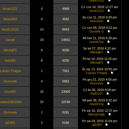
radekt1022
Cz cze 16, 2016 12:27 am
bonio1221
0
4968
bonio1221
So cze 11, 2016 9:39 pm
Kielu2002
0
4582
Kielu2002
Cz cze 09, 2016 9:22 pm
darek13123
10
8943
Dominik G
Wt kwi 12, 2016 6:28 pm
siwytd
19
14651
marek31p
So lut 27, 2016 6:22 pm
MikolajP1
9
9206
MikolajP1
Pn lut 15, 2016 11:02 pm
bart266
8
9250
MikolajP1
Śr sty 13, 2016 10:55 pm
Łukasz Potępa
1
7501
Łukasz Potępa
Pn gru 21, 2015 4:55 pm
Demonek
4
5862
Demonek
Cz lis 05, 2015 8:09 pm
zozol03
16
13000
Ralf2107
Wt paź 06, 2015 6:52 pm
outlaw19821982
25
19748
marek31p
Pn sie 10, 2015 12:37 pm
Demonek
1
5291
Michał Głąb
Pn sie 03, 2015 11:04 pm
ali1983
2
5186
ali1983