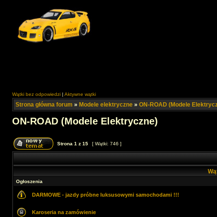
Wątki bez odpowiedzi
|
Aktywne wątki
Strona główna forum
»
Modele elektryczne
»
ON-ROAD (Modele Elektryc
ON-ROAD (Modele Elektryczne)
Strona
1
z
15
[ Wątki: 746 ]
Wą
Ogłoszenia
DARMOWE - jazdy próbne luksusowymi samochodami !!!
Karoseria na zamówienie