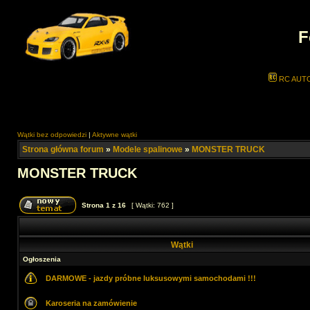
F
RC AUT
Wątki bez odpowiedzi
|
Aktywne wątki
Strona główna forum
»
Modele spalinowe
»
MONSTER TRUCK
MONSTER TRUCK
Strona
1
z
16
[ Wątki: 762 ]
Wątki
Ogłoszenia
DARMOWE - jazdy próbne luksusowymi samochodami !!!
Karoseria na zamówienie