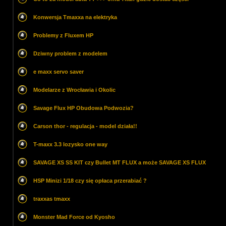
Konwersja Tmaxxa na elektryka
Problemy z Fluxem HP
Dziwny problem z modelem
e maxx servo saver
Modelarze z Wrocławia i Okolic
Savage Flux HP Obudowa Podwozia?
Carson thor - regulacja - model działa!!
T-maxx 3.3 lozysko one way
SAVAGE XS SS KIT czy Bullet MT FLUX a może SAVAGE XS FLUX
HSP Minizi 1/18 czy się opłaca przerabiać ?
traxxas tmaxx
Monster Mad Force od Kyosho