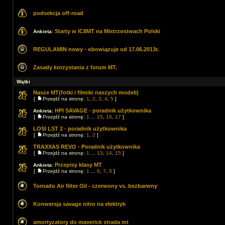
podsekcja off-road
Starty w IC8MT na Mistrzostwach Polski
Ankieta:
REGULAMIN nowy - obowiązuje od 17.06.2013r.
Zasady korzystania z forum MT.
Wątki
Nasze MT(fotki i filmiki naszych modeli)
[
Przejdź na stronę:
1
,
2
,
3
,
4
,
5
]
HPI SAVAGE - poradnik użytkownika
Ankieta:
[
Przejdź na stronę:
1
...
15
,
16
,
17
]
LOSI LST 2 - poradnik użytkownika
[
Przejdź na stronę:
1
,
2
]
TRAXXAS REVO - Poradnik użytkownika
[
Przejdź na stronę:
1
...
13
,
14
,
15
]
Przepisy klasy MT
Ankieta:
[
Przejdź na stronę:
1
...
6
,
7
,
8
]
Tornado Air filter Oil - czerwony vs. bezbarwny
Konwersja savage nitro na elektryk
amortyzatory do maverick strada mt