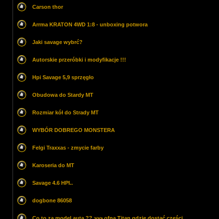
Carson thor
Arrma KRATON 4WD 1:8 - unboxing potwora
Jaki savage wybrć?
Autorskie przeróbki i modyfikacje !!!
Hpi Savage 5,9 sprzęgło
Obudowa do Stardy MT
Rozmiar kół do Strady MT
WYBÓR DOBREGO MONSTERA
Felgi Traxxas - zmycie farby
Karoseria do MT
Savage 4.6 HPI..
dogbone 86058
Co to za model auta ?? >>> ofna Titan gdzie dostać części