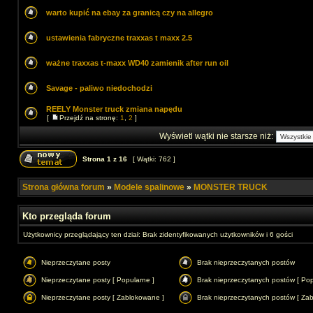
warto kupić na ebay za granicą czy na allegro
ustawienia fabryczne traxxas t maxx 2.5
ważne traxxas t-maxx WD40 zamienik after run oil
Savage - paliwo niedochodzi
REELY Monster truck zmiana napędu
[
Przejdź na stronę:
1
,
2
]
Wyświetl wątki nie starsze niż:
Strona
1
z
16
[ Wątki: 762 ]
Strona główna forum
»
Modele spalinowe
»
MONSTER TRUCK
Kto przegląda forum
Użytkownicy przeglądający ten dział: Brak zidentyfikowanych użytkowników i 6 gości
Nieprzeczytane posty
Brak nieprzeczytanych postów
Nieprzeczytane posty [ Popularne ]
Brak nieprzeczytanych postów [ Pop
Nieprzeczytane posty [ Zablokowane ]
Brak nieprzeczytanych postów [ Za