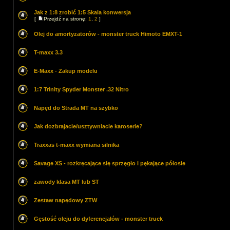
Jak z 1:8 zrobić 1:5 Skala konwersja
[
Przejdź na stronę:
1
,
2
]
Olej do amortyzatorów - monster truck Himoto EMXT-1
T-maxx 3.3
E-Maxx - Zakup modelu
1:7 Trinity Spyder Monster .32 Nitro
Napęd do Strada MT na szybko
Jak dozbrajacie/usztywniacie karoserie?
Traxxas t-maxx wymiana silnika
Savage XS - rozkręcające się sprzęgło i pękające półosie
zawody klasa MT lub ST
Zestaw napędowy ZTW
Gęstość oleju do dyferencjałów - monster truck