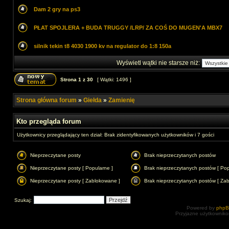
Dam 2 gry na ps3
PŁAT SPOJLERA + BUDA TRUGGY /LRP/ ZA COŚ DO MUGEN'A MBX7
silnik tekin t8 4030 1900 kv na regulator do 1:8 150a
Wyświetl wątki nie starsze niż:
Strona
1
z
30
[ Wątki: 1496 ]
Strona główna forum
»
Giełda
»
Zamienię
Kto przegląda forum
Użytkownicy przeglądający ten dział: Brak zidentyfikowanych użytkowników i 7 gości
Nieprzeczytane posty
Brak nieprzeczytanych postów
Nieprzeczytane posty [ Popularne ]
Brak nieprzeczytanych postów [ Pop
Nieprzeczytane posty [ Zablokowane ]
Brak nieprzeczytanych postów [ Za
Szukaj:
Powered by
php
Przyjazne użytkowniko