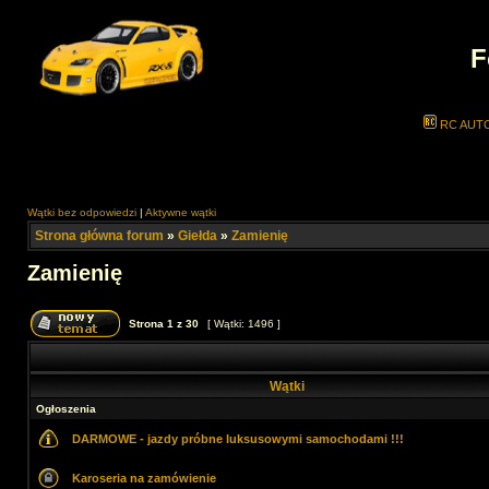
F
RC AUT
Wątki bez odpowiedzi
|
Aktywne wątki
Strona główna forum
»
Giełda
»
Zamienię
Zamienię
Strona
1
z
30
[ Wątki: 1496 ]
Wątki
Ogłoszenia
DARMOWE - jazdy próbne luksusowymi samochodami !!!
Karoseria na zamówienie