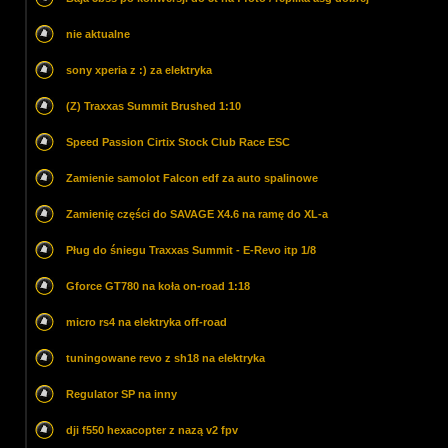
nie aktualne
sony xperia z :) za elektryka
(Z) Traxxas Summit Brushed 1:10
Speed Passion Cirtix Stock Club Race ESC
Zamienie samolot Falcon edf za auto spalinowe
Zamienię części do SAVAGE X4.6 na ramę do XL-a
Pług do śniegu Traxxas Summit - E-Revo itp 1/8
Gforce GT780 na koła on-road 1:18
micro rs4 na elektryka off-road
tuningowane revo z sh18 na elektryka
Regulator SP na inny
dji f550 hexacopter z nazą v2 fpv