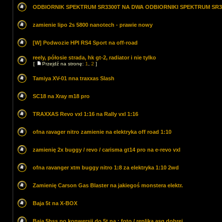
ODBIORNIK SPEKTRUM SR3300T NA DWA ODBIORNIKI SPEKTRUM SR3
zamienie lipo 2s 5800 nanotech - prawie nowy
[W] Podwozie HPI RS4 Sport na off-road
reely, półosie strada, hk gt-2, radiator i nie tylko
[
Przejdź na stronę:
1
,
2
]
Tamiya XV-01 nna traxxas Slash
SC18 na Xray m18 pro
TRAXXAS Revo vxl 1:16 na Rally vxl 1:16
ofna ravager nitro zamienie na elektryka off road 1:10
zamienię 2x buggy / revo / carisma gt14 pro na e-revo vxl
ofna ravanger xtm buggy nitro 1:8 za elektryka 1:10 2wd
Zamienię Carson Gas Blaster na jakiegoś monstera elektr.
Baja 5t na X-BOX
Baja 5bss po konwersji do 5t na : foto / replika asg dobrej