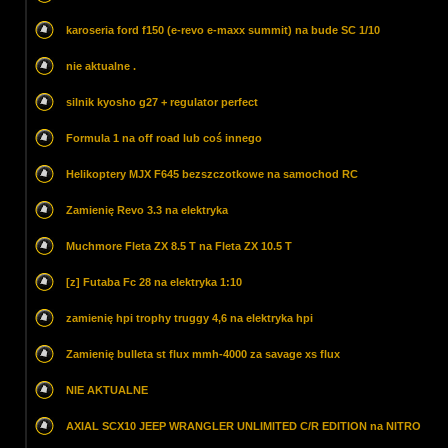
karoseria ford f150 (e-revo e-maxx summit) na bude SC 1/10
nie aktualne .
silnik kyosho g27 + regulator perfect
Formula 1 na off road lub coś innego
Helikoptery MJX F645 bezszczotkowe na samochod RC
Zamienię Revo 3.3 na elektryka
Muchmore Fleta ZX 8.5 T na Fleta ZX 10.5 T
[z] Futaba Fc 28 na elektryka 1:10
zamienię hpi trophy truggy 4,6 na elektryka hpi
Zamienię bulleta st flux mmh-4000 za savage xs flux
NIE AKTUALNE
AXIAL SCX10 JEEP WRANGLER UNLIMITED C/R EDITION na NITRO