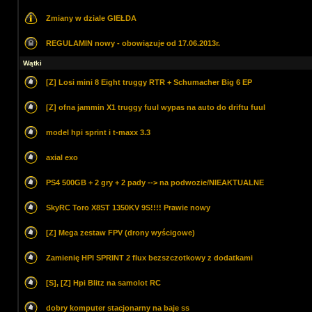
Zmiany w dziale GIEŁDA
REGULAMIN nowy - obowiązuje od 17.06.2013r.
Wątki
[Z] Losi mini 8 Eight truggy RTR + Schumacher Big 6 EP
[Z] ofna jammin X1 truggy fuul wypas na auto do driftu fuul
model hpi sprint i t-maxx 3.3
axial exo
PS4 500GB + 2 gry + 2 pady --> na podwozie/NIEAKTUALNE
SkyRC Toro X8ST 1350KV 9S!!!! Prawie nowy
[Z] Mega zestaw FPV (drony wyścigowe)
Zamienię HPI SPRINT 2 flux bezszczotkowy z dodatkami
[S], [Z] Hpi Blitz na samolot RC
dobry komputer stacjonarny na baje ss