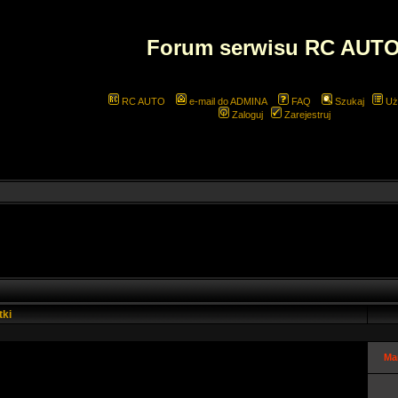
Forum serwisu RC AUT
RC AUTO
e-mail do ADMINA
FAQ
Szukaj
Uż
Zaloguj
Zarejestruj
tki
Ma