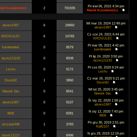
Pn kwi 06, 2015 4:34 pm
rek Kusiakiewicz
2
791935
Marek Kusiakiewicz
Wt mar 19, 2024 12:49 pm
alvaro1987
6
29860
alvaro1987
Cz cze 24, 2021 6:44 am
KROGULEC
6
10765
KROGULEC
Pt mar 05, 2021 4:42 pm
kamilmialek
0
8579
kamilmialek
Pt lip 24, 2020 3:50 pm
dyzio121193
0
8938
dyzio121193
Pt cze 05, 2020 9:24 am
Lechu
0
9172
Lechu
Cz mar 26, 2020 5:21 pm
Dixon82
1
3860
Dixon82
Wt lut 25, 2020 3:45 pm
Sławek Siw.
0
8541
Sławek Siw.
Śr sty 22, 2020 1:58 pm
alvaro1987
0
9107
alvaro1987
N sty 12, 2020 7:43 pm
fifi08
0
8281
fifi08
Pn gru 30, 2019 2:51 pm
skrzatekMK
1
3783
Ralf2107
N gru 29, 2019 12:19 pm
darek13123
0
8496