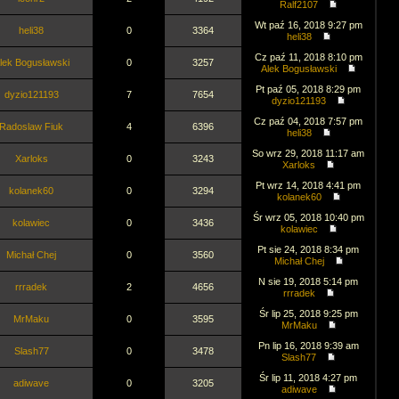
Ralf2107
Wt paź 16, 2018 9:27 pm
heli38
0
3364
heli38
Cz paź 11, 2018 8:10 pm
lek Bogusławski
0
3257
Alek Bogusławski
Pt paź 05, 2018 8:29 pm
dyzio121193
7
7654
dyzio121193
Cz paź 04, 2018 7:57 pm
Radoslaw Fiuk
4
6396
heli38
So wrz 29, 2018 11:17 am
Xarloks
0
3243
Xarloks
Pt wrz 14, 2018 4:41 pm
kolanek60
0
3294
kolanek60
Śr wrz 05, 2018 10:40 pm
kolawiec
0
3436
kolawiec
Pt sie 24, 2018 8:34 pm
Michał Chej
0
3560
Michał Chej
N sie 19, 2018 5:14 pm
rrradek
2
4656
rrradek
Śr lip 25, 2018 9:25 pm
MrMaku
0
3595
MrMaku
Pn lip 16, 2018 9:39 am
Slash77
0
3478
Slash77
Śr lip 11, 2018 4:27 pm
adiwave
0
3205
adiwave