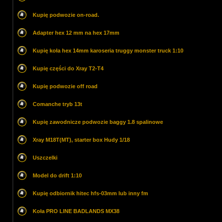
Kupię podwozie on-road.
Adapter hex 12 mm na hex 17mm
Kupię koła hex 14mm karoseria truggy monster truck 1:10
Kupię części do Xray T2-T4
Kupię podwozie off road
Comanche tryb 13t
Kupię zawodnicze podwozie baggy 1.8 spalinowe
Xray M18T(MT), starter box Hudy 1/18
Uszczelki
Model do drift 1:10
Kupię odbiornik hitec hfs-03mm lub inny fm
Koła PRO LINE BADLANDS MX38