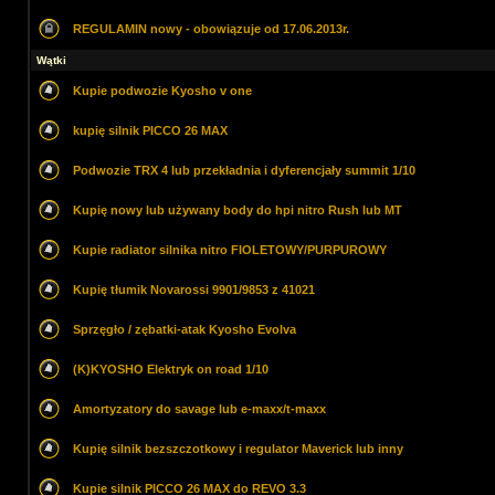
REGULAMIN nowy - obowiązuje od 17.06.2013r.
Wątki
Kupie podwozie Kyosho v one
kupię silnik PICCO 26 MAX
Podwozie TRX 4 lub przekładnia i dyferencjały summit 1/10
Kupię nowy lub używany body do hpi nitro Rush lub MT
Kupie radiator silnika nitro FIOLETOWY/PURPUROWY
Kupię tłumik Novarossi 9901/9853 z 41021
Sprzęgło / zębatki-atak Kyosho Evolva
(K)KYOSHO Elektryk on road 1/10
Amortyzatory do savage lub e-maxx/t-maxx
Kupię silnik bezszczotkowy i regulator Maverick lub inny
Kupie silnik PICCO 26 MAX do REVO 3.3