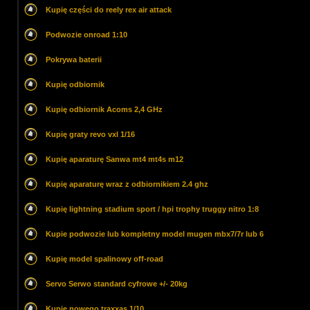
Kupię części do reely rex air attack
Podwozie onroad 1:10
Pokrywa baterii
Kupię odbiornik
Kupię odbiornik Acoms 2,4 GHz
Kupię graty revo vxl 1/16
Kupię aparaturę Sanwa mt4 mt4s m12
Kupię aparaturę wraz z odbiornikiem 2.4 ghz
Kupię lightning stadium sport / hpi trophy truggy nitro 1:8
Kupie podwozie lub kompletny model mugen mbx7/7r lub 6
Kupię model spalinowy off-road
Servo Serwo standard cyfrowe +/- 20kg
Kupię nowego traxxas 1/10