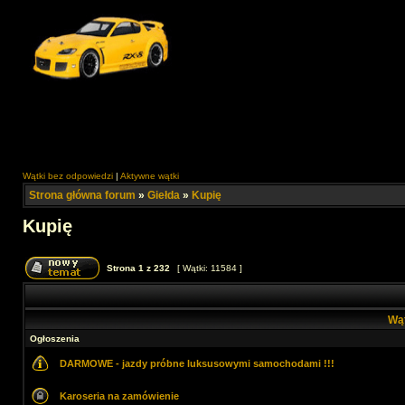
Wątki bez odpowiedzi
|
Aktywne wątki
Strona główna forum
»
Giełda
»
Kupię
Kupię
Strona
1
z
232
[ Wątki: 11584 ]
Wą
Ogłoszenia
DARMOWE - jazdy próbne luksusowymi samochodami !!!
Karoseria na zamówienie