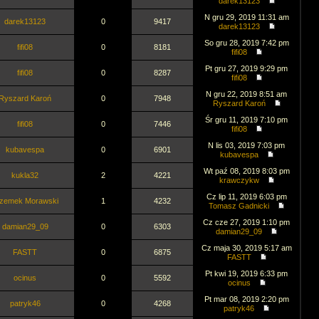
darek13123
N gru 29, 2019 11:31 am
darek13123
0
9417
darek13123
So gru 28, 2019 7:42 pm
fifi08
0
8181
fifi08
Pt gru 27, 2019 9:29 pm
fifi08
0
8287
fifi08
N gru 22, 2019 8:51 am
Ryszard Karoń
0
7948
Ryszard Karoń
Śr gru 11, 2019 7:10 pm
fifi08
0
7446
fifi08
N lis 03, 2019 7:03 pm
kubavespa
0
6901
kubavespa
Wt paź 08, 2019 8:03 pm
kukla32
2
4221
krawczykw
Cz lip 11, 2019 6:03 pm
zemek Morawski
1
4232
Tomasz Gadnicki
Cz cze 27, 2019 1:10 pm
damian29_09
0
6303
damian29_09
Cz maja 30, 2019 5:17 am
FASTT
0
6875
FASTT
Pt kwi 19, 2019 6:33 pm
ocinus
0
5592
ocinus
Pt mar 08, 2019 2:20 pm
patryk46
0
4268
patryk46