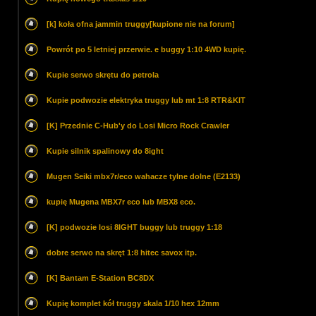
[k] koła ofna jammin truggy[kupione nie na forum]
Powrót po 5 letniej przerwie. e buggy 1:10 4WD kupię.
Kupie serwo skrętu do petrola
Kupie podwozie elektryka truggy lub mt 1:8 RTR&KIT
[K] Przednie C-Hub'y do Losi Micro Rock Crawler
Kupie silnik spalinowy do 8ight
Mugen Seiki mbx7r/eco wahacze tylne dolne (E2133)
kupię Mugena MBX7r eco lub MBX8 eco.
[K] podwozie losi 8IGHT buggy lub truggy 1:18
dobre serwo na skręt 1:8 hitec savox itp.
[K] Bantam E-Station BC8DX
Kupię komplet kół truggy skala 1/10 hex 12mm