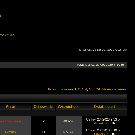
O
ytkownicy
Teraz jest Cz sie 06, 2026 6:16 pm
Teraz jest Cz sie 06, 2026 6:16 pm
Przejdź na stronę
1
,
2
,
3
,
4
,
5
...
232
Następna strona
Autor
Odpowiedzi
Wyświetlone
Ostatni post
Cz kwi 23, 2026 2:33 pm
rek Kusiakiewicz
2
680270
Piotrekzst
Cz gru 20, 2018 2:10 pm
Gimmik
11
677328
Pawel807