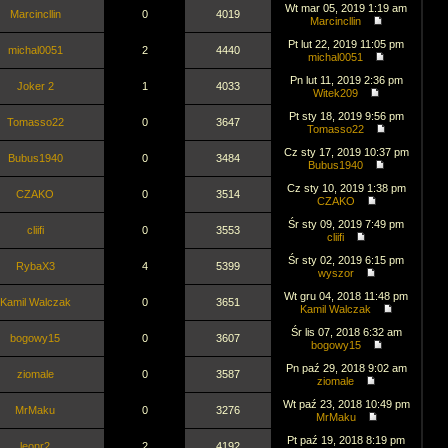
Wt mar 05, 2019 1:19 am
Marcincllin
0
4019
Marcincllin
Pt lut 22, 2019 11:05 pm
michal0051
2
4440
michal0051
Pn lut 11, 2019 2:36 pm
Joker 2
1
4033
Witek209
Pt sty 18, 2019 9:56 pm
Tomasso22
0
3647
Tomasso22
Cz sty 17, 2019 10:37 pm
Bubus1940
0
3484
Bubus1940
Cz sty 10, 2019 1:38 pm
CZAKO
0
3514
CZAKO
Śr sty 09, 2019 7:49 pm
cliifi
0
3553
cliifi
Śr sty 02, 2019 6:15 pm
RybaX3
4
5399
wyszor
Wt gru 04, 2018 11:48 pm
Kamil Walczak
0
3651
Kamil Walczak
Śr lis 07, 2018 6:32 am
bogowy15
0
3607
bogowy15
Pn paź 29, 2018 9:02 am
ziomale
0
3587
ziomale
Wt paź 23, 2018 10:49 pm
MrMaku
0
3276
MrMaku
Pt paź 19, 2018 8:19 pm
leonr2
2
4192