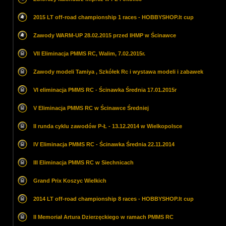
2015 LT off-road championship 1 races - HOBBYSHOP.lt cup
Zawody WARM-UP 28.02.2015 przed IHMP w Ścinawce
VII Eliminacja PMMS RC, Walim, 7.02.2015r.
Zawody modeli Tamiya , Szkółek Rc i wystawa modeli i zabawek
VI eliminacja PMMS RC - Ścinawka Średnia 17.01.2015r
V Eliminacja PMMS RC w Ścinawce Średniej
II runda cyklu zawodów P-Ł - 13.12.2014 w Wielkopolsce
IV Eliminacja PMMS RC - Ścinawka Średnia 22.11.2014
III Eliminacja PMMS RC w Siechnicach
Grand Prix Koszyc Wielkich
2014 LT off-road championship 8 races - HOBBYSHOP.lt cup
II Memoriał Artura Dzierzęckiego w ramach PMMS RC