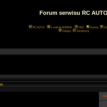
Forum serwisu RC AUT
RC AUTO
e-mail do ADMINA
FAQ
Szukaj
Uż
Zaloguj
Zarejestruj
tki
Ma