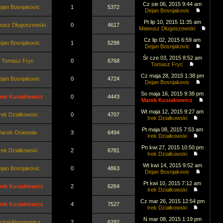
Cz sie 06, 2015 9:44 am
ejan Bosnjakovic
1
5372
Dejan Bosnjakovic
Pt lip 10, 2015 11:35 am
eusz Długoszewski
0
4617
Mateusz Długoszewski
Cz lip 02, 2015 6:59 am
ejan Bosnjakovic
1
5298
Dejan Bosnjakovic
Śr cze 03, 2015 8:52 am
Tomasz Fryc
0
6768
Tomasz Fryc
Cz maja 28, 2015 1:38 pm
ejan Bosnjakovic
0
4724
Dejan Bosnjakovic
So maja 16, 2015 9:38 pm
rek Kusiakiewicz
0
4443
Marek Kusiakiewicz
Wt maja 12, 2015 9:27 am
rek Działkowski
0
4707
Irek Działkowski
Pt maja 08, 2015 7:53 am
Jacek Osiewała
3
6494
Irek Działkowski
Pn kwi 27, 2015 10:50 pm
rek Działkowski
2
6781
Irek Działkowski
Wt kwi 14, 2015 9:52 am
ejan Bosnjakovic
0
4863
Dejan Bosnjakovic
Pt kwi 10, 2015 7:12 am
rek Kusiakiewicz
2
6264
Irek Działkowski
Cz mar 26, 2015 12:54 pm
rek Kusiakiewicz
4
7527
Irek Działkowski
N mar 08, 2015 1:19 pm
chał Abramowicz
2
6292