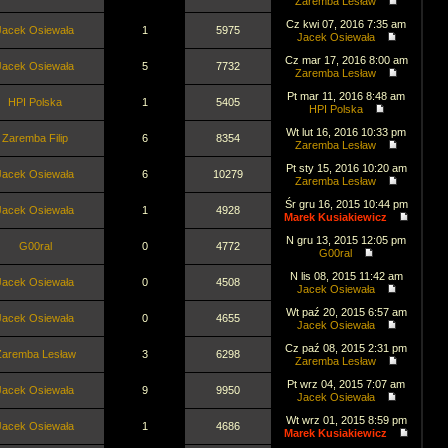
Zaremba Lesław
Cz kwi 07, 2016 7:35 am
Jacek Osiewała
1
5975
Jacek Osiewała
Cz mar 17, 2016 8:00 am
Jacek Osiewała
5
7732
Zaremba Lesław
Pt mar 11, 2016 8:48 am
HPI Polska
1
5405
HPI Polska
Wt lut 16, 2016 10:33 pm
Zaremba Filip
6
8354
Zaremba Lesław
Pt sty 15, 2016 10:20 am
Jacek Osiewała
6
10279
Zaremba Lesław
Śr gru 16, 2015 10:44 pm
Jacek Osiewała
1
4928
Marek Kusiakiewicz
N gru 13, 2015 12:05 pm
G00ral
0
4772
G00ral
N lis 08, 2015 11:42 am
Jacek Osiewała
0
4508
Jacek Osiewała
Wt paź 20, 2015 6:57 am
Jacek Osiewała
0
4655
Jacek Osiewała
Cz paź 08, 2015 2:31 pm
Zaremba Lesław
3
6298
Zaremba Lesław
Pt wrz 04, 2015 7:07 am
Jacek Osiewała
9
9950
Jacek Osiewała
Wt wrz 01, 2015 8:59 pm
Jacek Osiewała
1
4686
Marek Kusiakiewicz