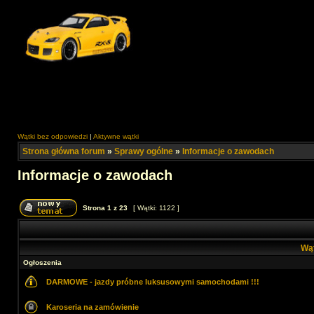
Wątki bez odpowiedzi
|
Aktywne wątki
Strona główna forum
»
Sprawy ogólne
»
Informacje o zawodach
Informacje o zawodach
Strona
1
z
23
[ Wątki: 1122 ]
Wą
Ogłoszenia
DARMOWE - jazdy próbne luksusowymi samochodami !!!
Karoseria na zamówienie