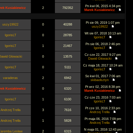
Pn kwi 06, 2015 4:34 pm
rek Kusiakiewicz
2
792352
Marek Kusiakiewicz
Pt sie 09, 2019 1:07 pm
uszy19922
0
40288
uszy19922
Wt sie 07, 2018 10:13 am
IgorisLT
0
28785
IgorisLT
Pn sie 06, 2018 2:46 pm
IgorisLT
1
21467
IgorisLT
Cz cze 22, 2017 9:27 pm
Dawid Głowacki
0
13575
Dawid Głowacki
Cz maja 18, 2017 10:24 am
IgorisLT
0
5111
IgorisLT
So kwi 01, 2017 7:06 am
varaderas
2
6942
skibaolsztyn
Pt wrz 02, 2016 8:38 pm
rek Kusiakiewicz
0
6320
Marek Kusiakiewicz
Cz cze 23, 2016 7:03 am
IgorisLT
1
6100
IgorisLT
Pt cze 10, 2016 2:33 pm
Andrzej Trella
3
7616
Andrzej Trella
Pt maja 06, 2016 7:09 pm
Andrzej Trella
1
5828
Andrzej Trella
N maja 01, 2016 12:43 pm
Zaremba Lesław
2
6315