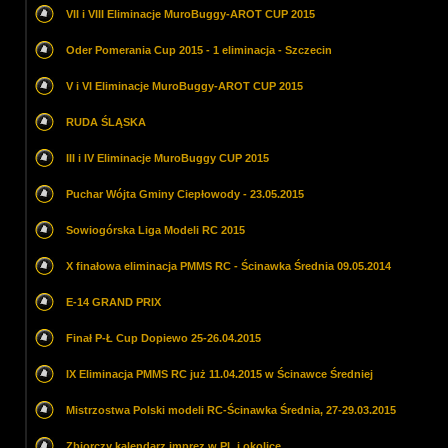
VII i VIII Eliminacje MuroBuggy-AROT CUP 2015
Oder Pomerania Cup 2015 - 1 eliminacja - Szczecin
V i VI Eliminacje MuroBuggy-AROT CUP 2015
RUDA ŚLĄSKA
III i IV Eliminacje MuroBuggy CUP 2015
Puchar Wójta Gminy Ciepłowody - 23.05.2015
Sowiogórska Liga Modeli RC 2015
X finałowa eliminacja PMMS RC - Ścinawka Średnia 09.05.2014
E-14 GRAND PRIX
Finał P-Ł Cup Dopiewo 25-26.04.2015
IX Eliminacja PMMS RC już 11.04.2015 w Ścinawce Średniej
Mistrzostwa Polski modeli RC-Ścinawka Średnia, 27-29.03.2015
Zbiorczy kalendarz imprez w PL i okolice