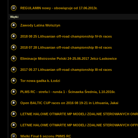
REGULAMIN nowy - obowiązuje od 17.06.2013r.
Wątki
Zawody Latina Wolsztyn
2018 08 25 Lithuanian off-road championship IV-th races
2018 07 28 Lithuanian off-road championship III-rd races
Eliminacje Mistrzostw Polski 24-25.06.2017 Jelcz-Laskowice
2017 05 27 Lithuanian off-road championship III-rd races
Tor nowa gadka k. Łodzi
PLMS RC - strefa I - runda 1 - Ścinawka Średnia, 1.10.2016r.
Open BALTIC CUP races on 2016 08 19-21 in Lithuania, Jakai
LETNIE HALOWE OTWARTE MP MODELI ZDALNIE STEROWANYCH ON
LETNIE HALOWE OTWARTE MP MODELI ZDALNIE STEROWANYCH OF
Wielki Finał 6 sezonu PMMS RC