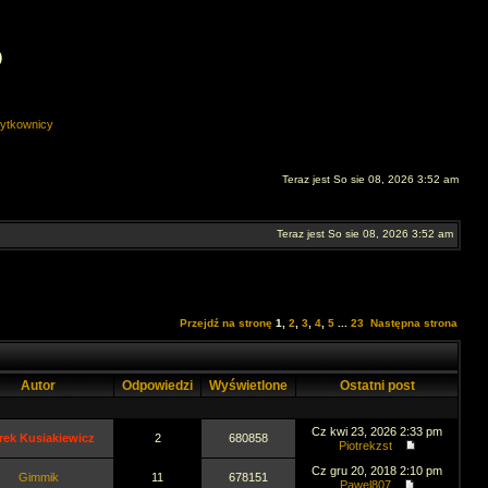
O
ytkownicy
Teraz jest So sie 08, 2026 3:52 am
Teraz jest So sie 08, 2026 3:52 am
Przejdź na stronę
1
,
2
,
3
,
4
,
5
...
23
Następna strona
Autor
Odpowiedzi
Wyświetlone
Ostatni post
Cz kwi 23, 2026 2:33 pm
rek Kusiakiewicz
2
680858
Piotrekzst
Cz gru 20, 2018 2:10 pm
Gimmik
11
678151
Pawel807