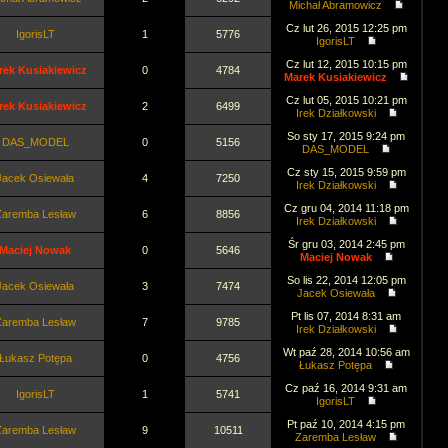
Michał Abramowicz
Cz lut 26, 2015 12:25 pm
IgorisLT
1
5776
IgorisLT
Cz lut 12, 2015 10:15 pm
rek Kusiakiewicz
0
4784
Marek Kusiakiewicz
Cz lut 05, 2015 10:21 pm
rek Kusiakiewicz
2
6499
Irek Działkowski
So sty 17, 2015 9:24 pm
DAS_MODEL
0
5156
DAS_MODEL
Cz sty 15, 2015 9:59 pm
Jacek Osiewała
4
7250
Irek Działkowski
Cz gru 04, 2014 11:18 pm
Zaremba Lesław
6
8856
Irek Działkowski
Śr gru 03, 2014 2:45 pm
Maciej Nowak
0
5646
Maciej Nowak
So lis 22, 2014 12:05 pm
Jacek Osiewała
3
7474
Jacek Osiewała
Pt lis 07, 2014 8:31 am
Zaremba Lesław
7
9785
Irek Działkowski
Wt paź 28, 2014 10:56 am
Łukasz Potępa
0
4756
Łukasz Potępa
Cz paź 16, 2014 9:31 am
IgorisLT
1
5741
IgorisLT
Pt paź 10, 2014 4:15 pm
Zaremba Lesław
9
10511
Zaremba Lesław