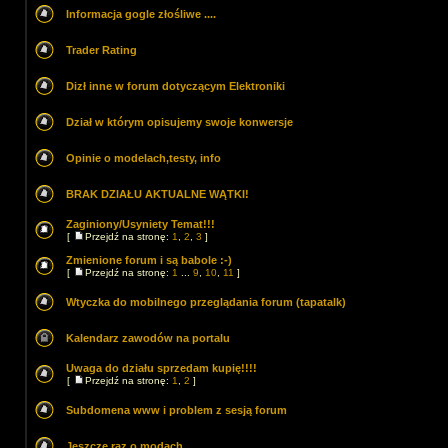
Informacja gogle złośliwe ....
Trader Rating
Dizł inne w forum dotyczącym Elektroniki
Dział w którym opisujemy swoje konwersje
Opinie o modelach,testy, info
BRAK DZIAŁU AKTUALNE WĄTKI!
Zaginiony/Usyniety Temat!!!
[
Przejdź na stronę:
1
,
2
,
3
]
Zmienione forum i są babole :-)
[
Przejdź na stronę:
1
...
9
,
10
,
11
]
Wtyczka do mobilnego przeglądania forum (tapatalk)
Kalendarz zawodów na portalu
Uwaga do działu sprzedam kupię!!!!
[
Przejdź na stronę:
1
,
2
]
Subdomena www i problem z sesją forum
Jeszcze raz o modach.