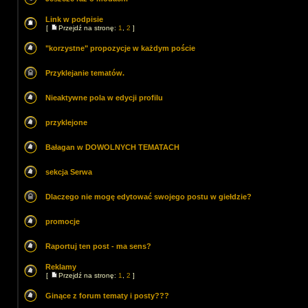
Link w podpisie
[
Przejdź na stronę:
1
,
2
]
"korzystne" propozycje w każdym poście
Przyklejanie tematów.
Nieaktywne pola w edycji profilu
przyklejone
Bałagan w DOWOLNYCH TEMATACH
sekcja Serwa
Dlaczego nie mogę edytować swojego postu w giełdzie?
promocje
Raportuj ten post - ma sens?
Reklamy
[
Przejdź na stronę:
1
,
2
]
Ginące z forum tematy i posty???