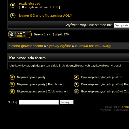
rozdzielczosć
[
Przejdź na stronę:
1
,
2
,
3
]
Numer GG w profilu zamiast AOL?
Wyświetl wątki nie starsze niż:
Strona
1
z
4
[ Wątki: 170 ]
Strona główna forum
»
Sprawy ogólne
»
Budowa forum - uwagi
Kto przegląda forum
Użytkownicy przeglądający ten dział: Brak zidentyfikowanych użytkowników i 4 gości
Nieprzeczytane posty
Brak nieprzeczytanych postów
Nieprzeczytane posty [ Popularne ]
Brak nieprzeczytanych postów [ Pop
Nieprzeczytane posty [ Zablokowane ]
Brak nieprzeczytanych postów [ Za
Szukaj:
Powered by
php
Przyjazne użytkowniko