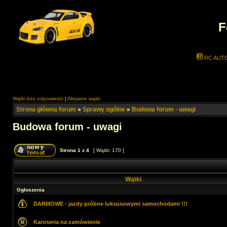
F
RC AUT
Wątki bez odpowiedzi
|
Aktywne wątki
Strona główna forum
»
Sprawy ogólne
»
Budowa forum - uwagi
Budowa forum - uwagi
Strona
1
z
4
[ Wątki: 170 ]
Wątki
Ogłoszenia
DARMOWE - jazdy próbne luksusowymi samochodami !!!
Karoseria na zamówienie