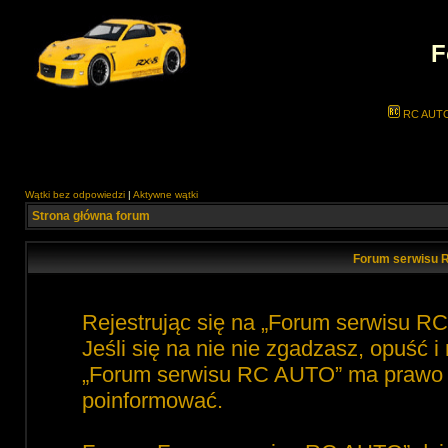
F
RC AUT
Wątki bez odpowiedzi
|
Aktywne wątki
Strona główna forum
Forum serwisu 
Rejestrując się na „Forum serwisu R
Jeśli się na nie nie zgadzasz, opuść 
„Forum serwisu RC AUTO” ma prawo zm
poinformować.