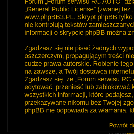
Forum „Forum serwisu RC AUTO” dzia
„
General Public License
” (zwanej też
www.phpBB3.PL
. Skrypt phpBB tylko 
nie kontrolują tekstów zamieszczanyc
informacji o skrypcie phpBB można zn
Zgadzasz się nie pisać żadnych wypo
oszczerczym, propagującym treści ni
cudze prawa autorskie. Robienie te
na zawsze, a Twój dostawca interne
Zgadzasz się, że „Forum serwisu RC 
edytować, przenieść lub zablokować 
wszystkich informacji, które podajesz
przekazywane nikomu bez Twojej zgod
phpBB nie odpowiada za włamania, 
Powrót d
Powered by
php