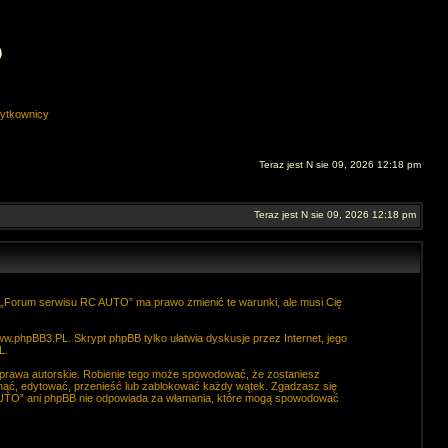
O
ytkownicy
Teraz jest N sie 09, 2026 12:18 pm
Teraz jest N sie 09, 2026 12:18 pm
. „Forum serwisu RC AUTO” ma prawo zmienić te warunki, ale musi Cię
ww.phpBB3.PL
. Skrypt phpBB tylko ułatwia dyskusje przez Internet, jego
L
.
 prawa autorskie. Robienie tego może spowodować, że zostaniesz
ąć, edytować, przenieść lub zablokować każdy wątek. Zgadzasz się
C AUTO” ani phpBB nie odpowiada za włamania, które mogą spowodować