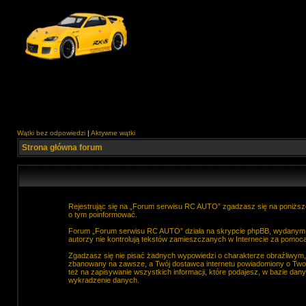
Wątki bez odpowiedzi
|
Aktywne wątki
Strona główna forum
Rejestrując się na „Forum serwisu RC AUTO” zgadzasz się na poniższe
o tym poinformować.
Forum „Forum serwisu RC AUTO” działa na skrypcie phpBB, wydanym na
autorzy nie kontrolują tekstów zamieszczanych w Internecie za pomocą
Zgadzasz się nie pisać żadnych wypowiedzi o charakterze obraźliwym
zbanowany na zawsze, a Twój dostawca internetu powiadomiony o Two
też na zapisywanie wszystkich informacji, które podajesz, w bazie d
wykradzenie danych.