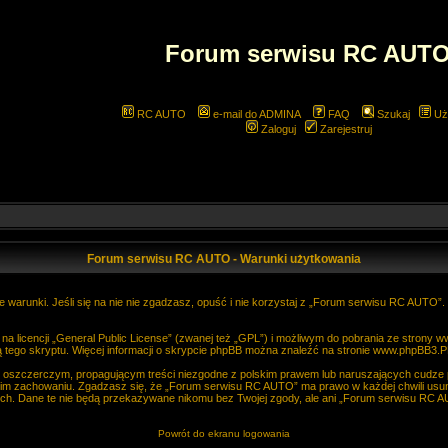
Forum serwisu RC AUT
RC AUTO
e-mail do ADMINA
FAQ
Szukaj
Uż
Zaloguj
Zarejestruj
Forum serwisu RC AUTO - Warunki użytkowania
 warunki. Jeśli się na nie nie zgadzasz, opuść i nie korzystaj z „Forum serwisu RC AUTO”
 licencji „
General Public License
” (zwanej też „GPL”) i możliwym do pobrania ze strony
w
 tego skryptu. Więcej informacji o skrypcie phpBB można znaleźć na stronie
www.phpBB3.P
, oszczerczym, propagującym treści niezgodne z polskim prawem lub naruszających cudze
im zachowaniu. Zgadzasz się, że „Forum serwisu RC AUTO” ma prawo w każdej chwili usun
anych. Dane te nie będą przekazywane nikomu bez Twojej zgody, ale ani „Forum serwisu R
Powrót do ekranu logowania