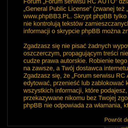
Forum „Forum serwisu RC AUTO” dzia
„
General Public License
” (zwanej też
www.phpBB3.PL
. Skrypt phpBB tylko 
nie kontrolują tekstów zamieszczanyc
informacji o skrypcie phpBB można zn
Zgadzasz się nie pisać żadnych wypo
oszczerczym, propagującym treści ni
cudze prawa autorskie. Robienie te
na zawsze, a Twój dostawca interne
Zgadzasz się, że „Forum serwisu RC 
edytować, przenieść lub zablokować 
wszystkich informacji, które podajesz
przekazywane nikomu bez Twojej zgod
phpBB nie odpowiada za włamania, 
Powrót d
Powered by
php