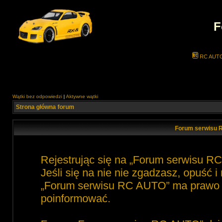
F
RC AUT
Wątki bez odpowiedzi
|
Aktywne wątki
Strona główna forum
Forum serwisu 
Rejestrując się na „Forum serwisu R
Jeśli się na nie nie zgadzasz, opuść 
„Forum serwisu RC AUTO” ma prawo zm
poinformować.