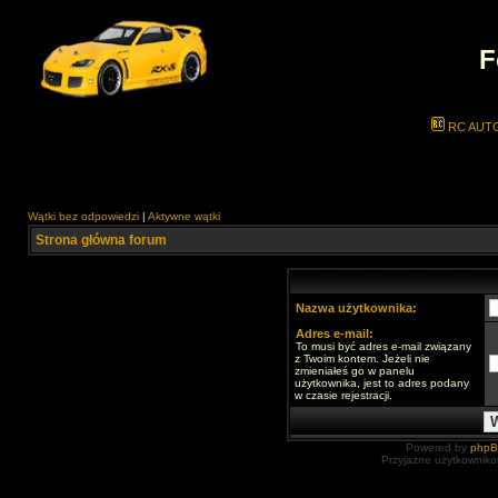
F
RC AUT
Wątki bez odpowiedzi
|
Aktywne wątki
Strona główna forum
Nazwa użytkownika:
Adres e-mail:
To musi być adres e-mail związany
z Twoim kontem. Jeżeli nie
zmieniałeś go w panelu
użytkownika, jest to adres podany
w czasie rejestracji.
Powered by
php
Przyjazne użytkowniko