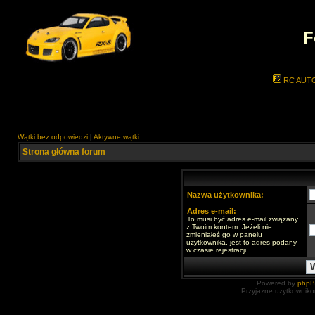
F
RC AUT
Wątki bez odpowiedzi
|
Aktywne wątki
Strona główna forum
Nazwa użytkownika:
Adres e-mail:
To musi być adres e-mail związany
z Twoim kontem. Jeżeli nie
zmieniałeś go w panelu
użytkownika, jest to adres podany
w czasie rejestracji.
Powered by
php
Przyjazne użytkowniko