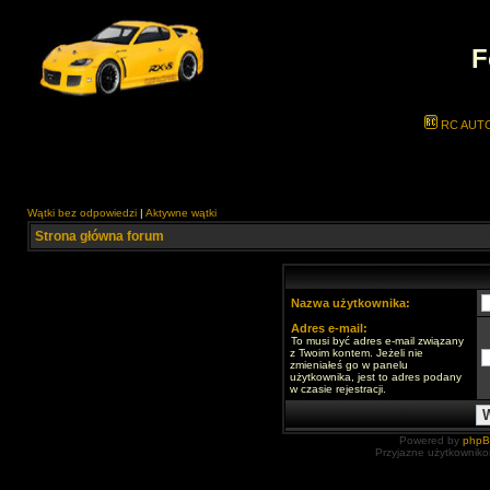
F
RC AUT
Wątki bez odpowiedzi
|
Aktywne wątki
Strona główna forum
Nazwa użytkownika:
Adres e-mail:
To musi być adres e-mail związany
z Twoim kontem. Jeżeli nie
zmieniałeś go w panelu
użytkownika, jest to adres podany
w czasie rejestracji.
Powered by
php
Przyjazne użytkowniko