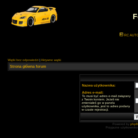
F
RC AUT
Wątki bez odpowiedzi
|
Aktywne wątki
Strona główna forum
Nazwa użytkownika:
Adres e-mail:
To musi być adres e-mail związany
z Twoim kontem. Jeżeli nie
zmieniałeś go w panelu
użytkownika, jest to adres podany
w czasie rejestracji.
Powered by
php
Przyjazne użytkowniko