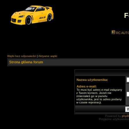
F
RC AUT
Wątki bez odpowiedzi
|
Aktywne wątki
Strona główna forum
Nazwa użytkownika:
Adres e-mail:
To musi być adres e-mail związany
z Twoim kontem. Jeżeli nie
zmieniałeś go w panelu
użytkownika, jest to adres podany
w czasie rejestracji.
Powered by
php
Przyjazne użytkowniko