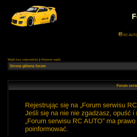
F
RC AUT
Wątki bez odpowiedzi
|
Aktywne wątki
Strona główna forum
Forum serw
Rejestrując się na „Forum serwisu R
Jeśli się na nie nie zgadzasz, opuść 
„Forum serwisu RC AUTO” ma prawo zm
poinformować.