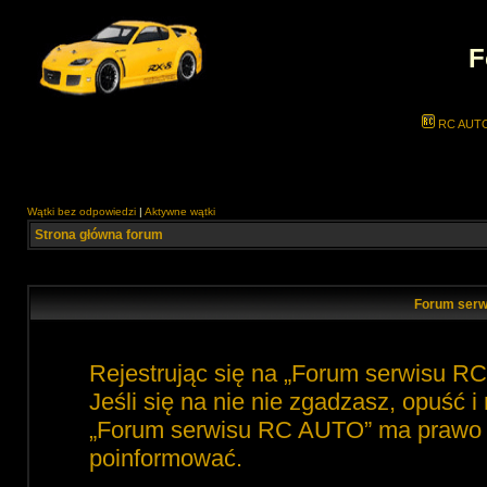
F
RC AUT
Wątki bez odpowiedzi
|
Aktywne wątki
Strona główna forum
Forum serw
Rejestrując się na „Forum serwisu R
Jeśli się na nie nie zgadzasz, opuść 
„Forum serwisu RC AUTO” ma prawo zm
poinformować.