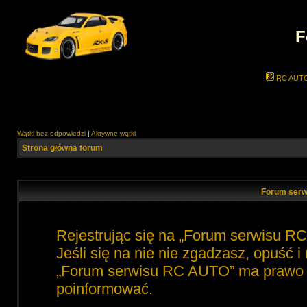
F
RC AUT
Wątki bez odpowiedzi
|
Aktywne wątki
Strona główna forum
Forum serw
Rejestrując się na „Forum serwisu R
Jeśli się na nie nie zgadzasz, opuść 
„Forum serwisu RC AUTO” ma prawo zm
poinformować.