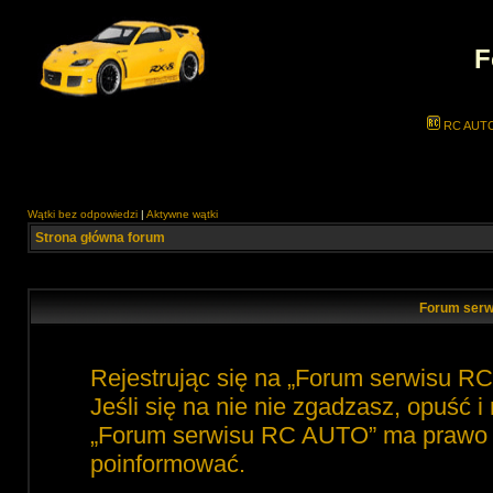
F
RC AUT
Wątki bez odpowiedzi
|
Aktywne wątki
Strona główna forum
Forum serw
Rejestrując się na „Forum serwisu R
Jeśli się na nie nie zgadzasz, opuść 
„Forum serwisu RC AUTO” ma prawo zm
poinformować.