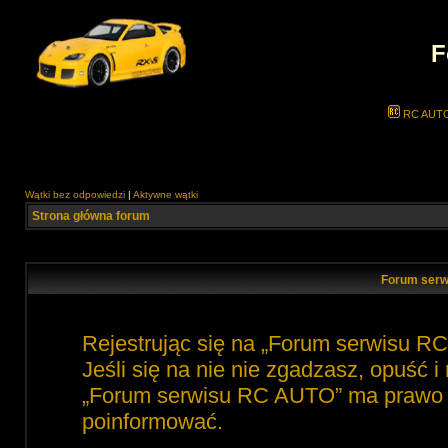
F
RC AUT
Wątki bez odpowiedzi
|
Aktywne wątki
Strona główna forum
Forum serw
Rejestrując się na „Forum serwisu R
Jeśli się na nie nie zgadzasz, opuść 
„Forum serwisu RC AUTO” ma prawo zm
poinformować.