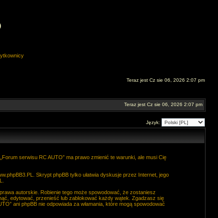
O
ytkownicy
Teraz jest Cz sie 06, 2026 2:07 pm
Teraz jest Cz sie 06, 2026 2:07 pm
Język:
. „Forum serwisu RC AUTO” ma prawo zmienić te warunki, ale musi Cię
ww.phpBB3.PL
. Skrypt phpBB tylko ułatwia dyskusje przez Internet, jego
L
.
 prawa autorskie. Robienie tego może spowodować, że zostaniesz
ąć, edytować, przenieść lub zablokować każdy wątek. Zgadzasz się
C AUTO” ani phpBB nie odpowiada za włamania, które mogą spowodować