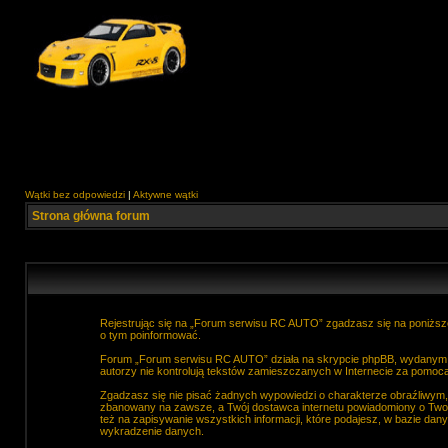
Wątki bez odpowiedzi
|
Aktywne wątki
Strona główna forum
Rejestrując się na „Forum serwisu RC AUTO” zgadzasz się na poniższe
o tym poinformować.
Forum „Forum serwisu RC AUTO” działa na skrypcie phpBB, wydanym na
autorzy nie kontrolują tekstów zamieszczanych w Internecie za pomocą
Zgadzasz się nie pisać żadnych wypowiedzi o charakterze obraźliwym
zbanowany na zawsze, a Twój dostawca internetu powiadomiony o Two
też na zapisywanie wszystkich informacji, które podajesz, w bazie d
wykradzenie danych.