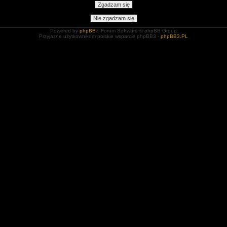
Powered by
phpBB
® Forum Software © phpBB Group
Przyjazne użytkownikom polskie wsparcie phpBB3 -
phpBB3.PL