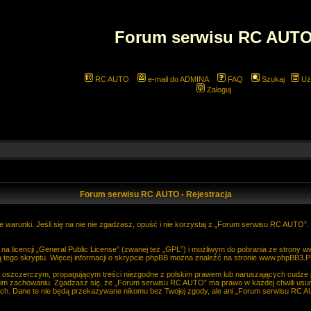
Forum serwisu RC AUT
RC AUTO
e-mail do ADMINA
FAQ
Szukaj
Uż
Zaloguj
Forum serwisu RC AUTO - Rejestracja
 warunki. Jeśli się na nie nie zgadzasz, opuść i nie korzystaj z „Forum serwisu RC AUTO”
 licencji „
General Public License
” (zwanej też „GPL”) i możliwym do pobrania ze strony
w
 tego skryptu. Więcej informacji o skrypcie phpBB można znaleźć na stronie
www.phpBB3.P
, oszczerczym, propagującym treści niezgodne z polskim prawem lub naruszających cudze
im zachowaniu. Zgadzasz się, że „Forum serwisu RC AUTO” ma prawo w każdej chwili usun
anych. Dane te nie będą przekazywane nikomu bez Twojej zgody, ale ani „Forum serwisu R