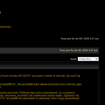
O
ytkownicy
Teraz jest So sie 08, 2026 4:47 pm
Teraz jest So sie 08, 2026 4:47 pm
Język:
. „Forum serwisu RC AUTO” ma prawo zmienić te warunki, ale musi Cię
ww.phpBB3.PL
. Skrypt phpBB tylko ułatwia dyskusje przez Internet, jego
L
.
 prawa autorskie. Robienie tego może spowodować, że zostaniesz
ąć, edytować, przenieść lub zablokować każdy wątek. Zgadzasz się
C AUTO” ani phpBB nie odpowiada za włamania, które mogą spowodować