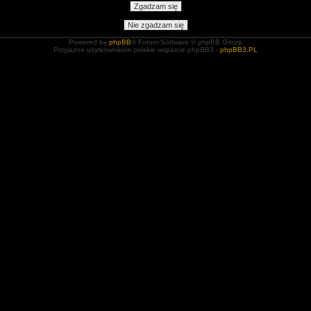
Powered by
phpBB
® Forum Software © phpBB Group
Przyjazne użytkownikom polskie wsparcie phpBB3 -
phpBB3.PL