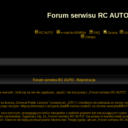
Forum serwisu RC AUT
RC AUTO
e-mail do ADMINA
FAQ
Szukaj
Uż
Zaloguj
Forum serwisu RC AUTO - Rejestracja
 warunki. Jeśli się na nie nie zgadzasz, opuść i nie korzystaj z „Forum serwisu RC AUTO”
 licencji „
General Public License
” (zwanej też „GPL”) i możliwym do pobrania ze strony
w
 tego skryptu. Więcej informacji o skrypcie phpBB można znaleźć na stronie
www.phpBB3.P
, oszczerczym, propagującym treści niezgodne z polskim prawem lub naruszających cudze
im zachowaniu. Zgadzasz się, że „Forum serwisu RC AUTO” ma prawo w każdej chwili usun
anych. Dane te nie będą przekazywane nikomu bez Twojej zgody, ale ani „Forum serwisu R