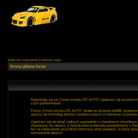
Wątki bez odpowiedzi
|
Aktywne wątki
Strona główna forum
Rejestrując się na „Forum serwisu RC AUTO” zgadzasz się na poniższe
o tym poinformować.
Forum „Forum serwisu RC AUTO” działa na skrypcie phpBB, wydanym na
autorzy nie kontrolują tekstów zamieszczanych w Internecie za pomocą
Zgadzasz się nie pisać żadnych wypowiedzi o charakterze obraźliwym
zbanowany na zawsze, a Twój dostawca internetu powiadomiony o Two
też na zapisywanie wszystkich informacji, które podajesz, w bazie d
wykradzenie danych.