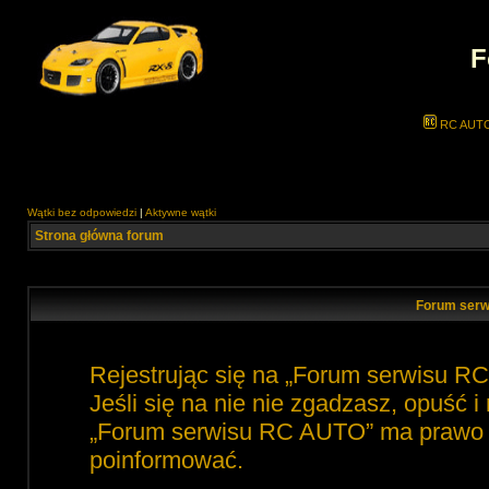
F
RC AUT
Wątki bez odpowiedzi
|
Aktywne wątki
Strona główna forum
Forum serw
Rejestrując się na „Forum serwisu R
Jeśli się na nie nie zgadzasz, opuść 
„Forum serwisu RC AUTO” ma prawo zm
poinformować.