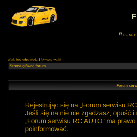
F
RC AUT
Wątki bez odpowiedzi
|
Aktywne wątki
Strona główna forum
Forum serw
Rejestrując się na „Forum serwisu R
Jeśli się na nie nie zgadzasz, opuść 
„Forum serwisu RC AUTO” ma prawo zm
poinformować.