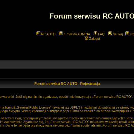
Forum serwisu RC AUT
RC AUTO
e-mail do ADMINA
FAQ
Szukaj
Uż
Zaloguj
Forum serwisu RC AUTO - Rejestracja
 warunki. Jeśli się na nie nie zgadzasz, opuść i nie korzystaj z „Forum serwisu RC AUTO”
 licencji „
General Public License
” (zwanej też „GPL”) i możliwym do pobrania ze strony
w
 tego skryptu. Więcej informacji o skrypcie phpBB można znaleźć na stronie
www.phpBB3.P
, oszczerczym, propagującym treści niezgodne z polskim prawem lub naruszających cudze
im zachowaniu. Zgadzasz się, że „Forum serwisu RC AUTO” ma prawo w każdej chwili usun
anych. Dane te nie będą przekazywane nikomu bez Twojej zgody, ale ani „Forum serwisu R