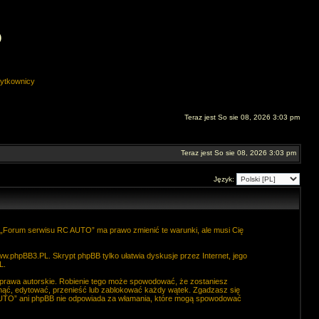
O
ytkownicy
Teraz jest So sie 08, 2026 3:03 pm
Teraz jest So sie 08, 2026 3:03 pm
Język:
. „Forum serwisu RC AUTO” ma prawo zmienić te warunki, ale musi Cię
ww.phpBB3.PL
. Skrypt phpBB tylko ułatwia dyskusje przez Internet, jego
L
.
 prawa autorskie. Robienie tego może spowodować, że zostaniesz
ąć, edytować, przenieść lub zablokować każdy wątek. Zgadzasz się
C AUTO” ani phpBB nie odpowiada za włamania, które mogą spowodować