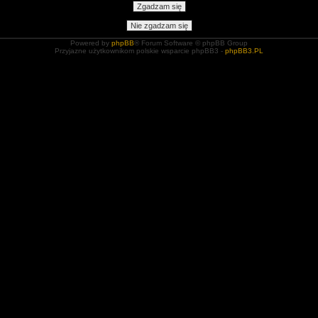
Powered by
phpBB
® Forum Software © phpBB Group
Przyjazne użytkownikom polskie wsparcie phpBB3 -
phpBB3.PL