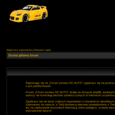
Wątki bez odpowiedzi
|
Aktywne wątki
Strona główna forum
Rejestrując się na „Forum serwisu RC AUTO” zgadzasz się na poniższe
o tym poinformować.
Forum „Forum serwisu RC AUTO” działa na skrypcie phpBB, wydanym na
autorzy nie kontrolują tekstów zamieszczanych w Internecie za pomocą
Zgadzasz się nie pisać żadnych wypowiedzi o charakterze obraźliwym
zbanowany na zawsze, a Twój dostawca internetu powiadomiony o Two
też na zapisywanie wszystkich informacji, które podajesz, w bazie d
wykradzenie danych.