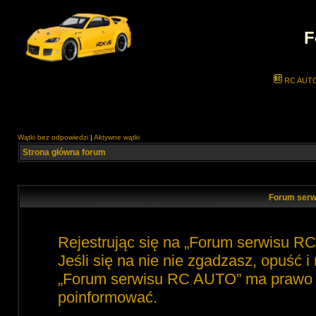
F
RC AUT
Wątki bez odpowiedzi
|
Aktywne wątki
Strona główna forum
Forum serw
Rejestrując się na „Forum serwisu R
Jeśli się na nie nie zgadzasz, opuść 
„Forum serwisu RC AUTO” ma prawo zm
poinformować.