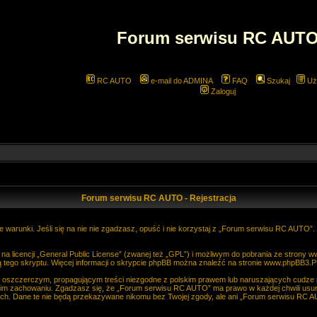
Forum serwisu RC AUT
RC AUTO
e-mail do ADMINA
FAQ
Szukaj
Uż
Zaloguj
Forum serwisu RC AUTO - Rejestracja
 warunki. Jeśli się na nie nie zgadzasz, opuść i nie korzystaj z „Forum serwisu RC AUTO”
 licencji „
General Public License
” (zwanej też „GPL”) i możliwym do pobrania ze strony
w
 tego skryptu. Więcej informacji o skrypcie phpBB można znaleźć na stronie
www.phpBB3.P
, oszczerczym, propagującym treści niezgodne z polskim prawem lub naruszających cudze
im zachowaniu. Zgadzasz się, że „Forum serwisu RC AUTO” ma prawo w każdej chwili usun
anych. Dane te nie będą przekazywane nikomu bez Twojej zgody, ale ani „Forum serwisu R