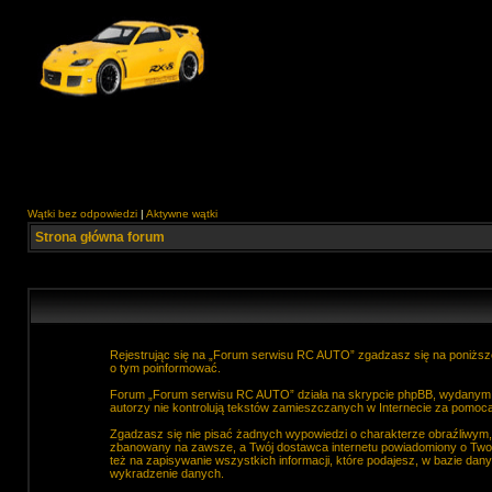
Wątki bez odpowiedzi
|
Aktywne wątki
Strona główna forum
Rejestrując się na „Forum serwisu RC AUTO” zgadzasz się na poniższe
o tym poinformować.
Forum „Forum serwisu RC AUTO” działa na skrypcie phpBB, wydanym na
autorzy nie kontrolują tekstów zamieszczanych w Internecie za pomocą
Zgadzasz się nie pisać żadnych wypowiedzi o charakterze obraźliwym
zbanowany na zawsze, a Twój dostawca internetu powiadomiony o Two
też na zapisywanie wszystkich informacji, które podajesz, w bazie d
wykradzenie danych.