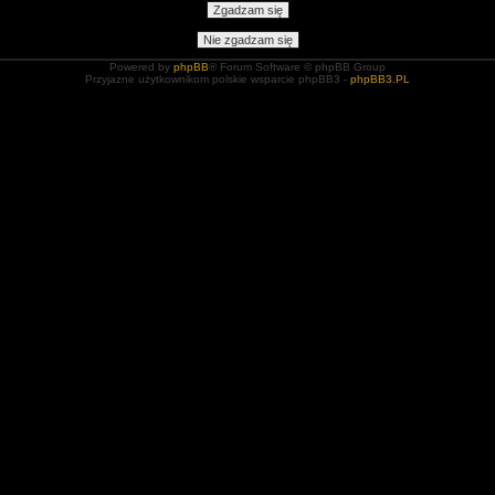
Powered by
phpBB
® Forum Software © phpBB Group
Przyjazne użytkownikom polskie wsparcie phpBB3 -
phpBB3.PL