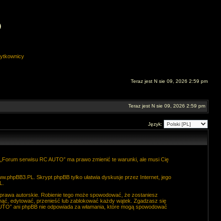
O
ytkownicy
Teraz jest N sie 09, 2026 2:59 pm
Teraz jest N sie 09, 2026 2:59 pm
Język:
. „Forum serwisu RC AUTO” ma prawo zmienić te warunki, ale musi Cię
ww.phpBB3.PL
. Skrypt phpBB tylko ułatwia dyskusje przez Internet, jego
L
.
 prawa autorskie. Robienie tego może spowodować, że zostaniesz
ąć, edytować, przenieść lub zablokować każdy wątek. Zgadzasz się
C AUTO” ani phpBB nie odpowiada za włamania, które mogą spowodować