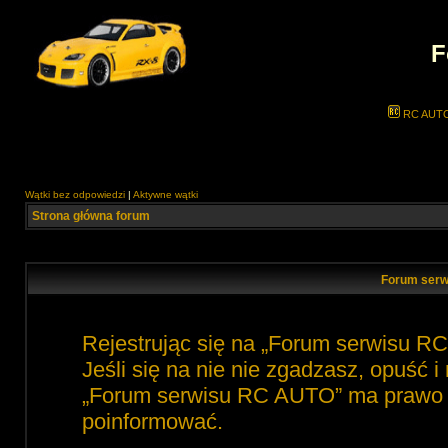
F
RC AUT
Wątki bez odpowiedzi
|
Aktywne wątki
Strona główna forum
Forum serw
Rejestrując się na „Forum serwisu R
Jeśli się na nie nie zgadzasz, opuść 
„Forum serwisu RC AUTO” ma prawo zm
poinformować.