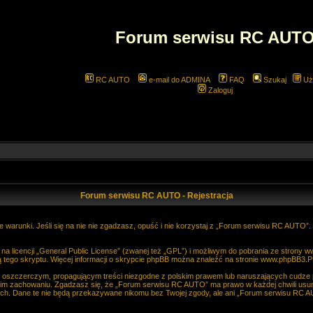
Forum serwisu RC AUT
RC AUTO
e-mail do ADMINA
FAQ
Szukaj
Uż
Zaloguj
Forum serwisu RC AUTO - Rejestracja
 warunki. Jeśli się na nie nie zgadzasz, opuść i nie korzystaj z „Forum serwisu RC AUTO”
 licencji „
General Public License
” (zwanej też „GPL”) i możliwym do pobrania ze strony
w
 tego skryptu. Więcej informacji o skrypcie phpBB można znaleźć na stronie
www.phpBB3.P
, oszczerczym, propagującym treści niezgodne z polskim prawem lub naruszających cudze
im zachowaniu. Zgadzasz się, że „Forum serwisu RC AUTO” ma prawo w każdej chwili usun
anych. Dane te nie będą przekazywane nikomu bez Twojej zgody, ale ani „Forum serwisu R