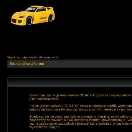
Wątki bez odpowiedzi
|
Aktywne wątki
Strona główna forum
Rejestrując się na „Forum serwisu RC AUTO” zgadzasz się na poniższe
o tym poinformować.
Forum „Forum serwisu RC AUTO” działa na skrypcie phpBB, wydanym na
autorzy nie kontrolują tekstów zamieszczanych w Internecie za pomocą
Zgadzasz się nie pisać żadnych wypowiedzi o charakterze obraźliwym
zbanowany na zawsze, a Twój dostawca internetu powiadomiony o Two
też na zapisywanie wszystkich informacji, które podajesz, w bazie d
wykradzenie danych.