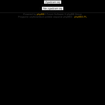
Powered by
phpBB
® Forum Software © phpBB Group
Przyjazne użytkownikom polskie wsparcie phpBB3 -
phpBB3.PL