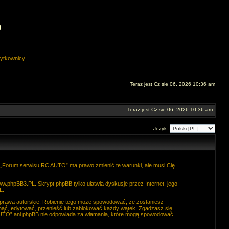
O
ytkownicy
Teraz jest Cz sie 06, 2026 10:36 am
Teraz jest Cz sie 06, 2026 10:36 am
Język:
. „Forum serwisu RC AUTO” ma prawo zmienić te warunki, ale musi Cię
ww.phpBB3.PL
. Skrypt phpBB tylko ułatwia dyskusje przez Internet, jego
L
.
 prawa autorskie. Robienie tego może spowodować, że zostaniesz
ąć, edytować, przenieść lub zablokować każdy wątek. Zgadzasz się
C AUTO” ani phpBB nie odpowiada za włamania, które mogą spowodować