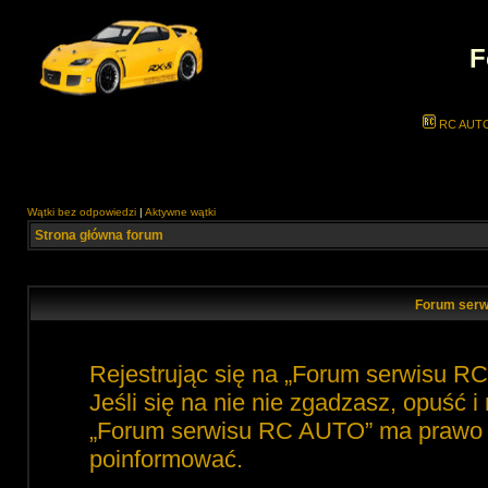
F
RC AUT
Wątki bez odpowiedzi
|
Aktywne wątki
Strona główna forum
Forum serw
Rejestrując się na „Forum serwisu R
Jeśli się na nie nie zgadzasz, opuść 
„Forum serwisu RC AUTO” ma prawo zm
poinformować.