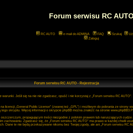
Forum serwisu RC AUT
RC AUTO
e-mail do ADMINA
FAQ
Szukaj
Uż
Zaloguj
Forum serwisu RC AUTO - Rejestracja
 warunki. Jeśli się na nie nie zgadzasz, opuść i nie korzystaj z „Forum serwisu RC AUTO”
 licencji „
General Public License
” (zwanej też „GPL”) i możliwym do pobrania ze strony
w
 tego skryptu. Więcej informacji o skrypcie phpBB można znaleźć na stronie
www.phpBB3.P
, oszczerczym, propagującym treści niezgodne z polskim prawem lub naruszających cudze
im zachowaniu. Zgadzasz się, że „Forum serwisu RC AUTO” ma prawo w każdej chwili usun
anych. Dane te nie będą przekazywane nikomu bez Twojej zgody, ale ani „Forum serwisu R