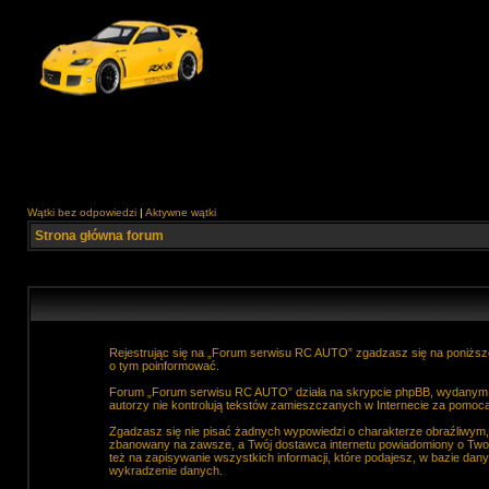
Wątki bez odpowiedzi
|
Aktywne wątki
Strona główna forum
Rejestrując się na „Forum serwisu RC AUTO” zgadzasz się na poniższe
o tym poinformować.
Forum „Forum serwisu RC AUTO” działa na skrypcie phpBB, wydanym na
autorzy nie kontrolują tekstów zamieszczanych w Internecie za pomocą
Zgadzasz się nie pisać żadnych wypowiedzi o charakterze obraźliwym
zbanowany na zawsze, a Twój dostawca internetu powiadomiony o Two
też na zapisywanie wszystkich informacji, które podajesz, w bazie d
wykradzenie danych.