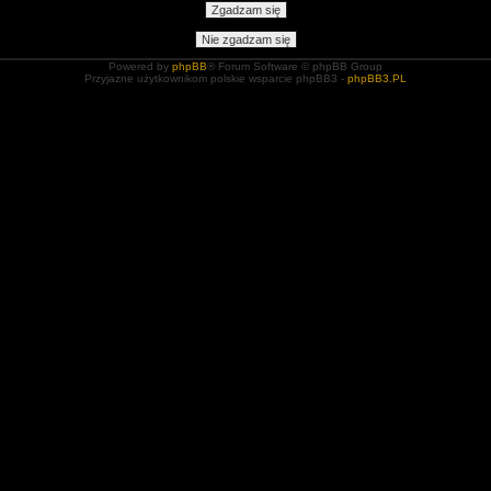
Powered by
phpBB
® Forum Software © phpBB Group
Przyjazne użytkownikom polskie wsparcie phpBB3 -
phpBB3.PL