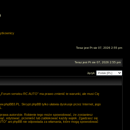
O
ytkownicy
Teraz jest Pt sie 07, 2026 2:55 pm
Teraz jest Pt sie 07, 2026 2:55 pm
Język:
. „Forum serwisu RC AUTO” ma prawo zmienić te warunki, ale musi Cię
ww.phpBB3.PL
. Skrypt phpBB tylko ułatwia dyskusje przez Internet, jego
L
.
 prawa autorskie. Robienie tego może spowodować, że zostaniesz
ąć, edytować, przenieść lub zablokować każdy wątek. Zgadzasz się
C AUTO” ani phpBB nie odpowiada za włamania, które mogą spowodować