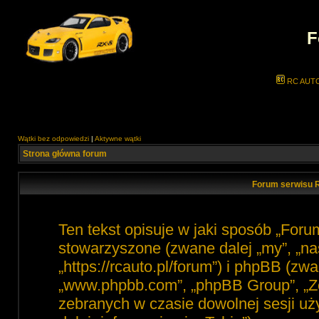
F
RC AUT
Wątki bez odpowiedzi
|
Aktywne wątki
Strona główna forum
Forum serwisu R
Ten tekst opisuje w jaki sposób „For
stowarzyszone (zwane dalej „my”, „na
„https://rcauto.pl/forum”) i phpBB (zw
„www.phpbb.com”, „phpBB Group”, „Ze
zebranych w czasie dowolnej sesji u