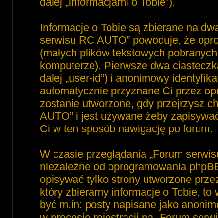
dalej „informacjami o Tobie”).
Informacje o Tobie są zbierane na dw
serwisu RC AUTO” powoduje, że opro
(małych plików tekstowych pobranyc
komputerze). Pierwsze dwa ciasteczka
dalej „user-id”) i anonimowy identyfika
automatycznie przyznane Ci przez op
zostanie utworzone, gdy przejrzysz 
AUTO” i jest używane żeby zapisywać, 
Ci w ten sposób nawigację po forum.
W czasie przeglądania „Forum serwi
niezależne od oprogramowania phpBB,
opisywać tylko strony utworzone prz
który zbieramy informacje o Tobie, to
być m.in: posty napisane jako anoni
w procesie rejestracji na „Forum ser