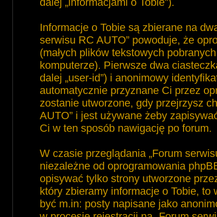
dalej „informacjami o Tobie”).
Informacje o Tobie są zbierane na dw
serwisu RC AUTO” powoduje, że opro
(małych plików tekstowych pobranyc
komputerze). Pierwsze dwa ciasteczka
dalej „user-id”) i anonimowy identyfika
automatycznie przyznane Ci przez op
zostanie utworzone, gdy przejrzysz 
AUTO” i jest używane żeby zapisywać, 
Ci w ten sposób nawigację po forum.
W czasie przeglądania „Forum serwi
niezależne od oprogramowania phpBB,
opisywać tylko strony utworzone prz
który zbieramy informacje o Tobie, to
być m.in: posty napisane jako anoni
w procesie rejestracji na „Forum ser