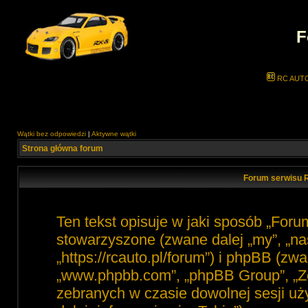
F
RC AUT
Wątki bez odpowiedzi
|
Aktywne wątki
Strona główna forum
Forum serwisu R
Ten tekst opisuje w jaki sposób „For
stowarzyszone (zwane dalej „my”, „na
„https://rcauto.pl/forum”) i phpBB (zw
„www.phpbb.com”, „phpBB Group”, „Ze
zebranych w czasie dowolnej sesji u