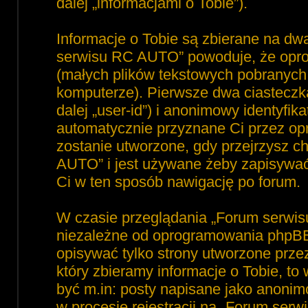
dalej „informacjami o Tobie”).
Informacje o Tobie są zbierane na dw
serwisu RC AUTO” powoduje, że opro
(małych plików tekstowych pobranyc
komputerze). Pierwsze dwa ciasteczka
dalej „user-id”) i anonimowy identyfika
automatycznie przyznane Ci przez op
zostanie utworzone, gdy przejrzysz 
AUTO” i jest używane żeby zapisywać, 
Ci w ten sposób nawigację po forum.
W czasie przeglądania „Forum serwi
niezależne od oprogramowania phpBB,
opisywać tylko strony utworzone prz
który zbieramy informacje o Tobie, to
być m.in: posty napisane jako anoni
w procesie rejestracji na „Forum ser