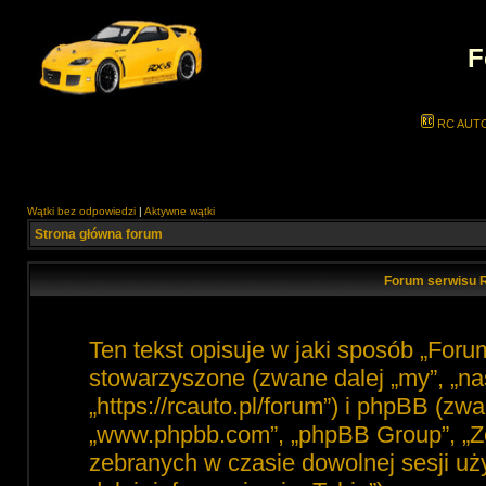
F
RC AUT
Wątki bez odpowiedzi
|
Aktywne wątki
Strona główna forum
Forum serwisu R
Ten tekst opisuje w jaki sposób „For
stowarzyszone (zwane dalej „my”, „na
„https://rcauto.pl/forum”) i phpBB (zw
„www.phpbb.com”, „phpBB Group”, „Ze
zebranych w czasie dowolnej sesji u