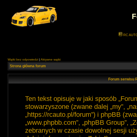
F
RC AUT
Wątki bez odpowiedzi
|
Aktywne wątki
Strona główna forum
Forum serwisu R
Ten tekst opisuje w jaki sposób „For
stowarzyszone (zwane dalej „my”, „na
„https://rcauto.pl/forum”) i phpBB (zw
„www.phpbb.com”, „phpBB Group”, „Ze
zebranych w czasie dowolnej sesji u