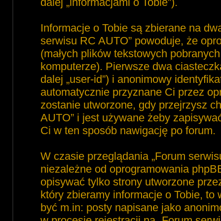
dalej „informacjami o Tobie”).
Informacje o Tobie są zbierane na dw
serwisu RC AUTO” powoduje, że opro
(małych plików tekstowych pobranyc
komputerze). Pierwsze dwa ciasteczka
dalej „user-id”) i anonimowy identyfika
automatycznie przyznane Ci przez op
zostanie utworzone, gdy przejrzysz 
AUTO” i jest używane żeby zapisywać, 
Ci w ten sposób nawigację po forum.
W czasie przeglądania „Forum serwi
niezależne od oprogramowania phpBB,
opisywać tylko strony utworzone prz
który zbieramy informacje o Tobie, to
być m.in: posty napisane jako anoni
w procesie rejestracji na „Forum ser