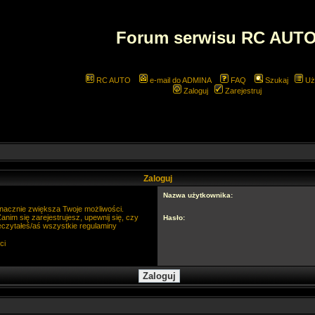
Forum serwisu RC AUT
RC AUTO
e-mail do ADMINA
FAQ
Szukaj
Uż
Zaloguj
Zarejestruj
Zaloguj
Nazwa użytkownika:
 znacznie zwiększa Twoje możliwości.
im się zarejestrujesz, upewnij się, czy
Hasło:
eczytałeś/aś wszystkie regulaminy
ci